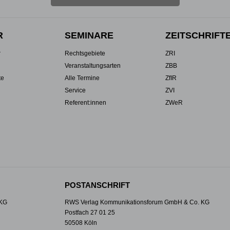
R
SEMINARE
ZEITSCHRIFT
r
Rechtsgebiete
ZRI
Veranstaltungsarten
ZBB
te
Alle Termine
ZfIR
Service
ZVI
Referent:innen
ZWeR
POSTANSCHRIFT
 KG
RWS Verlag Kommunikationsforum GmbH & Co. KG
Postfach 27 01 25
50508 Köln