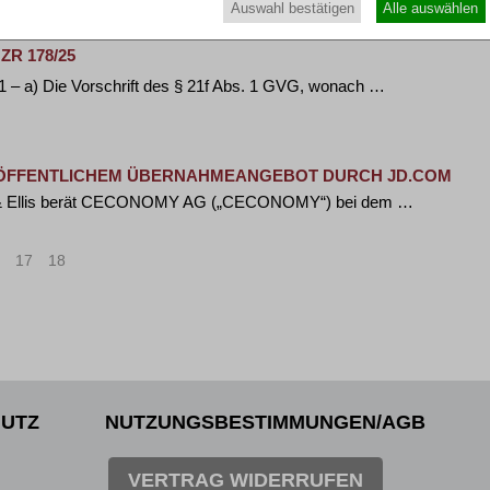
Auswahl bestätigen
Alle auswählen
 ZR 178/25
1 – a) Die Vorschrift des § 21f Abs. 1 GVG, wonach …
 ÖFFENTLICHEM ÜBERNAHMEANGEBOT DURCH JD.COM
d & Ellis berät CECONOMY AG („CECONOMY“) bei dem …
17
18
>
»
UTZ
NUTZUNGSBESTIMMUNGEN/AGB
VERTRAG WIDERRUFEN