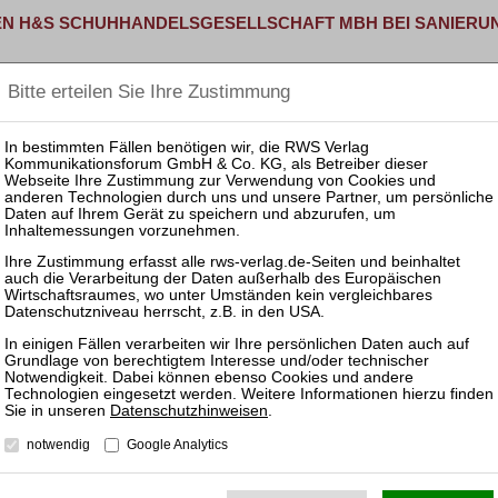
TEN H&S SCHUHHANDELSGESELLSCHAFT MBH BEI SANIERUN
2025 – Die internationale Wirtschaftskanzlei BCLP und die …
ER UND SACHWALTER DEUTSCHLANDS: ANSTIEG DER INSO
fentlicht das Statistische Bundesamt die Insolvenzzahlen …
9/22
2006 Art. 10 Abs. 1 und 3, Art. 28 Abs. 5 und 6; …
Datenschutzhinweisen
.
3/24
notwendig
Google Analytics
 3 Nr. 2, § 15a Abs. 1; ZPO § 767