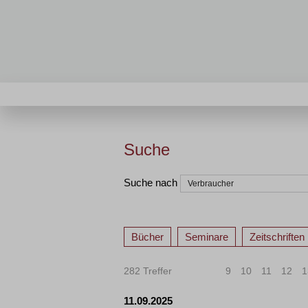
Suche
Suche nach
Bücher
Seminare
Zeitschriften
282 Treffer
«
<
9
10
11
12
1
11.09.2025