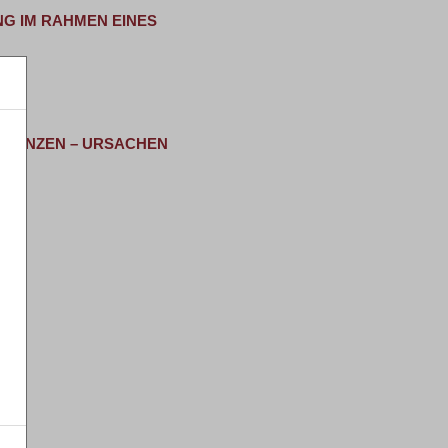
G IM RAHMEN EINES
LVENZEN – URSACHEN