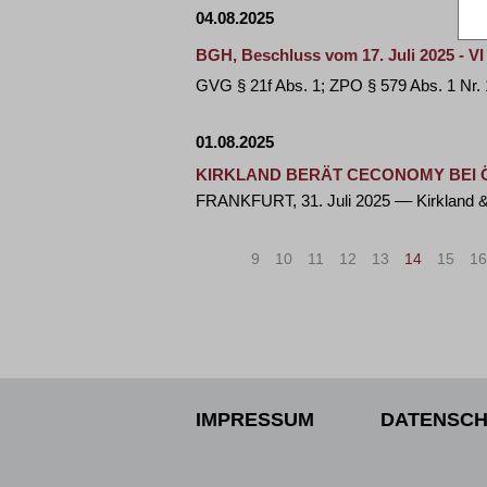
04.08.2025
BGH, Beschluss vom 17. Juli 2025 - VI
GVG § 21f Abs. 1; ZPO § 579 Abs. 1 Nr. 
01.08.2025
KIRKLAND BERÄT CECONOMY BEI
FRANKFURT, 31. Juli 2025 –– Kirklan
«
<
9
10
11
12
13
14
15
16
IMPRESSUM
DATENSCH