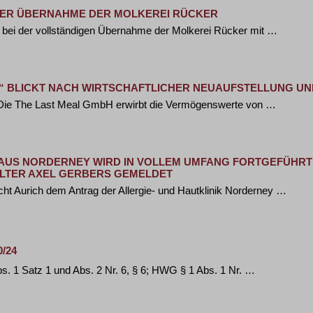
 DER ÜBERNAHME DER MOLKEREI RÜCKER
bei der vollständigen Übernahme der Molkerei Rücker mit …
L“ BLICKT NACH WIRTSCHAFTLICHER NEUAUFSTELLUNG 
Die The Last Meal GmbH erwirbt die Vermögenswerte von …
AUS NORDERNEY WIRD IN VOLLEM UMFANG FORTGEFÜHRT
ALTER AXEL GERBERS GEMELDET
t Aurich dem Antrag der Allergie- und Hautklinik Norderney …
0/24
. 1 Satz 1 und Abs. 2 Nr. 6, § 6; HWG § 1 Abs. 1 Nr. …