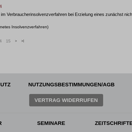
4
im Verbraucherinsolvenzverfahren bei Erzielung eines zunächst nich
fnetes Insolvenzverfahren)
4
15
>
»
UTZ
NUTZUNGSBESTIMMUNGEN/AGB
VERTRAG WIDERRUFEN
R
SEMINARE
ZEITSCHRIFT