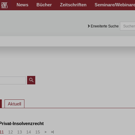
News
Bücher
Zeitschriften
Seminare/Webinar
Erweiterte Suche
Aktuell
 Privat-Insolvenzrecht
11
12
13
14
15
>
»