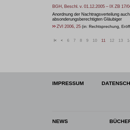
BGH, Beschl. v. 01.12.2005 – IX ZB 17/0
Anordnung der Nachtragsverteilung auch 
absonderungsberechtigten Gläubiger
ZVI 2006, 25
(in: Rechtsprechung, Eröf
«
<
6
7
8
9
10
11
12
13
1
IMPRESSUM
DATENSCH
NEWS
BÜCHE