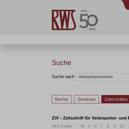
Suche
Suche nach
Bücher
Seminare
Zeitschriften
ZVI – Zeitschrift für Verbraucher- und
343 Treffer
«
<
6
7
8
9
10