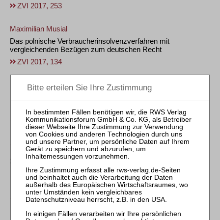
ZVI 2017, 253
Maximilian Musial
Das polnische Verbraucherinsolvenzverfahren mit
vergleichenden Bezügen zum deutschen Recht
ZVI 2017, 134
Frane Zivkovic
Die Vorsatzanfechtung im Verbraucherinsolvenzverfahren
Fokus: Ratenzahlungen
ZVI 2017, 2
Christian M. Scholz
Aus- und Absonderungsrechte im
Verbraucherinsolvenzverfahren
ZVI 2016, 465
Thomas Reck
/
Malte Köster
/
Ulrike Wathling
1 ½ Jahre neues Verbraucherinsolvenzrecht – ein