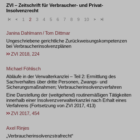
ZVI – Zeitschrift für Verbraucher- und Privat-
Insolvenzrecht
«
<
1
2
3
4
5
6
7
8
9
10
>
»
Janina Dahlmann
/
Tom Dittmar
Ungeschriebene gerichtliche Zurückweisungskompetenzen
bei Verbraucherinsolvenzplänen
ZVI 2018, 224
Michael Föhlisch
Abläufe in der Verwalterkanzlei – Teil 2: Ermittlung des
Sachverhaltes über dritte Personen, Zwangs- und
Sicherungsmaßnahmen; Verbraucherinsolvenzverfahren
Eine Darstellung der (weitgehend) routinemäßigen Tätigkeiten
innerhalb einer Insolvenzverwalterkanzlei nach Erhalt eines
Verfahrens (Fortsetzung von ZVI 2017, 413)
ZVI 2017, 454
Axel Rinjes
„Verbraucherinsolvenzstrafrecht“