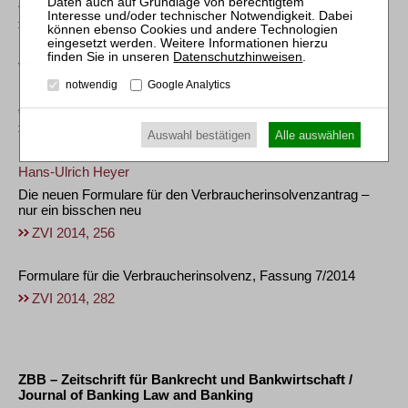
Zwischenstand
ZVI 2016, 1
Datenschutzhinweisen
.
Verena Vogt
notwendig
Google Analytics
Die neue Vergütung in Verbraucherinsolvenzverfahren und der
„Dauerbrenner“ Zustellkosten
ZVI 2016, 9
Auswahl bestätigen
Alle auswählen
Hans-Ulrich Heyer
Die neuen Formulare für den Verbraucherinsolvenzantrag –
nur ein bisschen neu
ZVI 2014, 256
Formulare für die Verbraucherinsolvenz, Fassung 7/2014
ZVI 2014, 282
ZBB – Zeitschrift für Bankrecht und Bankwirtschaft /
Journal of Banking Law and Banking