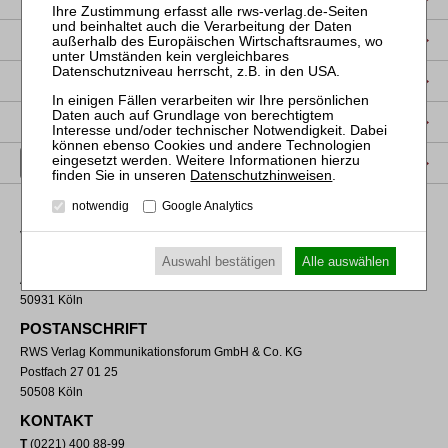
DATENSCHUTZ
NUTZUNGSBESTIMMUNGEN/AGB
PRODUKTSICHERHEIT (GPSR)
VERTRAG WIDERRUFEN
Datenschutzhinweisen
.
notwendig
Google Analytics
VERLAGSADRESSE
RWS Verlag Kommunikationsforum GmbH & Co. KG
Auswahl bestätigen
Alle auswählen
Aachener Straße 222
50931 Köln
POSTANSCHRIFT
RWS Verlag Kommunikationsforum GmbH & Co. KG
Postfach 27 01 25
50508 Köln
KONTAKT
T
(0221) 400 88-99