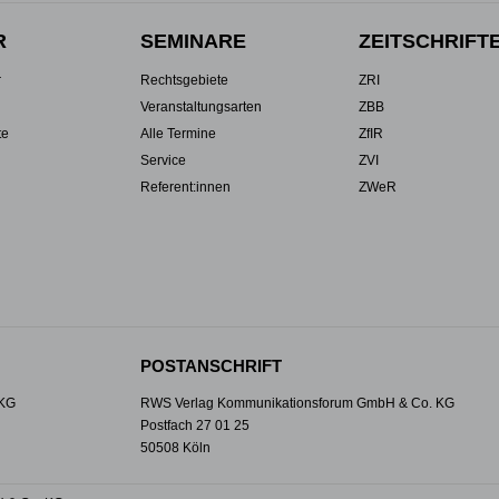
R
SEMINARE
ZEITSCHRIFT
r
Rechtsgebiete
ZRI
Veranstaltungsarten
ZBB
te
Alle Termine
ZfIR
Service
ZVI
Referent:innen
ZWeR
POSTANSCHRIFT
 KG
RWS Verlag Kommunikationsforum GmbH & Co. KG
Postfach 27 01 25
50508 Köln