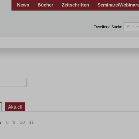
News
Bücher
Zeitschriften
Seminare/Webinar
Erweiterte Suche
Aktuell
7
8
9
10
11
>
»