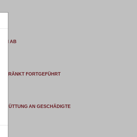
EN AB
ESCHRÄNKT FORTGEFÜHRT
SSCHÜTTUNG AN GESCHÄDIGTE