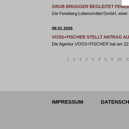
GRUB BRUGGER BEGLEITET FENE
Die Feneberg Lebensmittel GmbH, einer 
08.01.2026
VOSS+FISCHER STELLT ANTRAG A
Die Agentur VOSS+FISCHER hat am 22.1
«
<
2
3
4
5
6
7
8
9
10
1
IMPRESSUM
DATENSCH