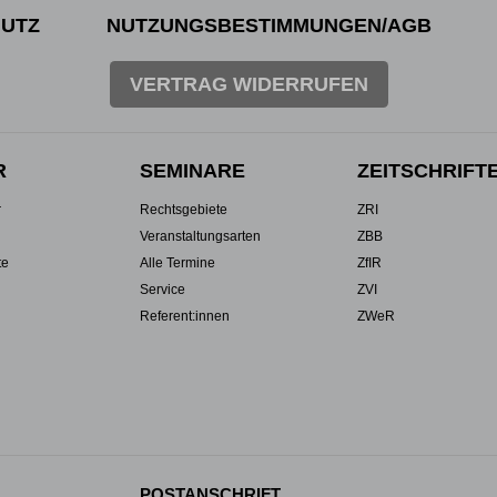
UTZ
NUTZUNGSBESTIMMUNGEN/AGB
VERTRAG WIDERRUFEN
R
SEMINARE
ZEITSCHRIFT
r
Rechtsgebiete
ZRI
Veranstaltungsarten
ZBB
te
Alle Termine
ZfIR
Service
ZVI
Referent:innen
ZWeR
POSTANSCHRIFT