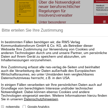
Über die Notwendigkeit
neuer berufsrechtlicher
Regelungen für
Insolvenzverwalter
Unter besonderer
Berücksichtigung des
Auswahlverfahrens
Beiträge zum Insolvenzrecht
68
1. Aufl. 2023
Brosch. 342 Seiten
RWS Verlag, Köln
ISBN 978-3-8145-1668-4
78,00 €
Sofort lieferbar
mehr
Datenschutzhinweisen
.
notwendig
Google Analytics