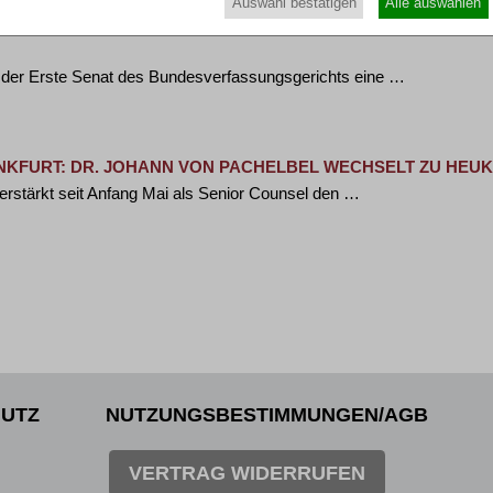
Auswahl bestätigen
Alle auswählen
erde betreffend eine behauptete Verletzung des Rechts auf pro
t der Erste Senat des Bundesverfassungsgerichts eine …
NKFURT: DR. JOHANN VON PACHELBEL WECHSELT ZU HEUK
erstärkt seit Anfang Mai als Senior Counsel den …
UTZ
NUTZUNGSBESTIMMUNGEN/AGB
VERTRAG WIDERRUFEN