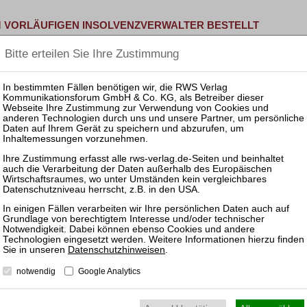
M VORLÄUFIGEN INSOLVENZVERWALTER BESTELLT
echtsanwälte analysiert Lage vor Ort gemeinsam mit CEO Michael 
GEMEINSAMEM SATELLITENPROJEKT MIT RHEINMETALL
rtunternehmen OHB SE bei einem gemeinsamen Satellitenprojekt 
 EINIGUNG IM LANGJÄHRIGEN STREIT UM NEUES STADTQU
he Mediation schafft tragfähigen Ausgleich zwischen …
SENSCHAFTS- UND JOURNALISMUSPREIS 2026 AUS
Datenschutzhinweisen
.
 Arbeiten zu Restrukturierungen und Insolvenzen können …
notwendig
Google Analytics