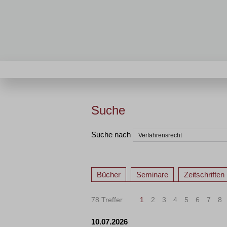
Suche
Suche nach
Bücher
Seminare
Zeitschriften
78 Treffer
1
2
3
4
5
6
7
8
10.07.2026