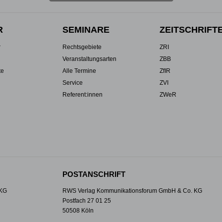
R
SEMINARE
ZEITSCHRIFT
r
Rechtsgebiete
ZRI
Veranstaltungsarten
ZBB
te
Alle Termine
ZfIR
Service
ZVI
Referent:innen
ZWeR
POSTANSCHRIFT
 KG
RWS Verlag Kommunikationsforum GmbH & Co. KG
Postfach 27 01 25
50508 Köln