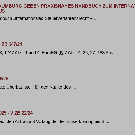
HAUMBURG GEBEN PRAXISNAHES HANDBUCH ZUM INTERNA
US
dbuch „Internationales Steuerverfahrensrecht – …
I ZB 147/24
3, 1747 Abs. 1 und 4; FamFG §§ 7 Abs. 4, 26, 27, 188 Abs. …
8/25
gte Überbau stellt für den Käufer des …
25 - V ZB 22/24
auf den Antrag auf Vollzug der Teilungserklärung nicht …