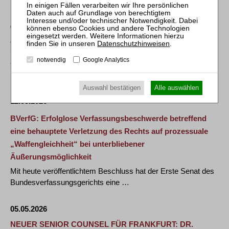
tragfähigen Ausgleich zwischen …
01.06.2026
GRAVENBRUCHER KREIS LOBT WISSENSCHAFTS-
Datenschutzhinweisen
.
UND JOURNALISMUSPREIS 2026 AUS
notwendig
Google Analytics
• Wissenschaftliche und journalistische Arbeiten zu
Restrukturierungen und Insolvenzen können …
Auswahl bestätigen
Alle auswählen
12.05.2026
BVerfG: Erfolglose Verfassungsbeschwerde betreffend
eine behauptete Verletzung des Rechts auf prozessuale
„Waffengleichheit“ bei unterbliebener
Äußerungsmöglichkeit
Mit heute veröffentlichtem Beschluss hat der Erste Senat des
Bundesverfassungsgerichts eine …
05.05.2026
NEUER SENIOR COUNSEL FÜR FRANKFURT: DR.