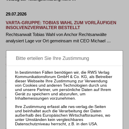
29.07.2026
VARTA-GRUPPE: TOBIAS WAHL ZUM VORLÄUFIGEN
INSOLVENZVERWALTER BESTELLT
Rechtsanwalt Tobias Wahl von Anchor Rechtsanwälte
analysiert Lage vor Ort gemeinsam mit CEO Michael …
23.06.2026
GSK STOCKMANN BERÄT OHB BEI GEMEINSAMEM
SATELLITENPROJEKT MIT RHEINMETALL
GSK Stockmann hat das Bremer Raumfahrtunternehmen
OHB SE bei einem gemeinsamen Satellitenprojekt mit …
05.06.2026
LUTHER BEGLEITET ERFOLGREICHE EINIGUNG IM
LANGJÄHRIGEN STREIT UM NEUES STADTQUARTIER
IN KÖLN-MÜLHEIM
Köln/Düsseldorf, 03.06.2026 – Gerichtliche Mediation schafft