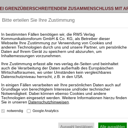
BEI GRENZÜBERSCHREITENDEM ZUSAMMENSCHLUSS MIT A
 Deutschlands größte Molkereigenossenschaft bestehend aus …
ZÜNKLER DIE WIRTSCHAFTSPRÜFUNG IN KÖLN AUS
res- und Konzernabschlussprüfung großer und international …
 ZB 7/24
im Sinn von § 85 Abs. 2 UmwG ist der Nominalwert der …
TARTET INVESTORENPROZESS
Datenschutzhinweisen
.
enten von Möbeln und Halterungssystemen für …
notwendig
Google Analytics
Auswahl bestätigen
Alle auswählen