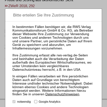
ZWeR 2018, 292
Hans Jürgen Meyer-Lindemann
Die Entscheidungen zum Fall „Wirtschaftsprüferhaftpflicht“
Anmerkung zu BKartA, Beschl. v. 10. 8. 2007 – B4-31/05,
WuW/E DE-V 1459; OLG Düsseldorf, Beschl. v. 27. 9. 2007 –
VI-Kart 11/07 (V), WuW/E DE-R 2171; OLG Düsseldorf,
Beschl. v. 17. 9. 2008 – VI-Kart 11/07 (V), WuW/E DE-R 2540;
OLG Düsseldorf, Beschl. v. 25. 3. 2008 – VI-Kart 16/07 (V),
WuW/E DE-R 2283; BGH, Beschl. v. 7. 4. 2009 – KVR 34/08;
BGH, Beschl. v. 23. 6. 2009 – KVR 57/08
ZWeR 2009, 522
Datenschutzhinweisen
.
notwendig
Google Analytics
IMPRESSUM