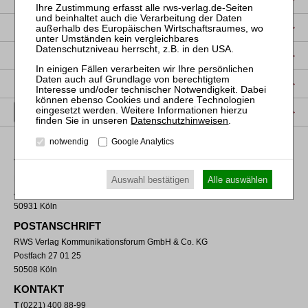
DATENSCHUTZ
NUTZUNGSBESTIMMUNGEN/AGB
PRODUKTSICHERHEIT (GPSR)
VERTRAG WIDERRUFEN
Datenschutzhinweisen
.
notwendig
Google Analytics
VERLAGSADRESSE
RWS Verlag Kommunikationsforum GmbH & Co. KG
Auswahl bestätigen
Alle auswählen
Aachener Straße 222
50931 Köln
POSTANSCHRIFT
RWS Verlag Kommunikationsforum GmbH & Co. KG
Postfach 27 01 25
50508 Köln
KONTAKT
T
(0221) 400 88-99