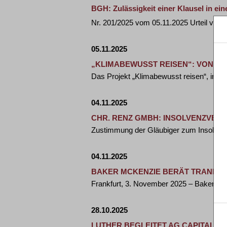
BGH: Zulässigkeit einer Klausel in e
Nr. 201/2025 vom 05.11.2025 Urteil vom
05.11.2025
„KLIMABEWUSST REISEN“: VON S
Das Projekt „Klimabewusst reisen“, initiie
04.11.2025
CHR. RENZ GMBH: INSOLVENZVE
Zustimmung der Gläubiger zum Insolven
04.11.2025
BAKER MCKENZIE BERÄT TRANE TE
Frankfurt, 3. November 2025 – Baker Mc
28.10.2025
LUTHER BEGLEITET AG CAPITAL B