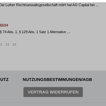
ie Luther Rechtsanwaltsgesellschaft mbH hat AG Capital bei …
82/24
1, § 74 Abs. 1, § 129 Abs. 1 Satz 1 Alternative …
23
24
25
>
»
UTZ
NUTZUNGSBESTIMMUNGEN/AGB
VERTRAG WIDERRUFEN