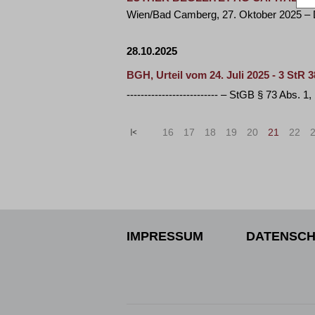
Wien/Bad Camberg, 27. Oktober 2025 – D
28.10.2025
BGH, Urteil vom 24. Juli 2025 - 3 StR 3
-------------------------- – StGB § 73 Abs. 
«
<
16
17
18
19
20
21
22
IMPRESSUM
DATENSCH