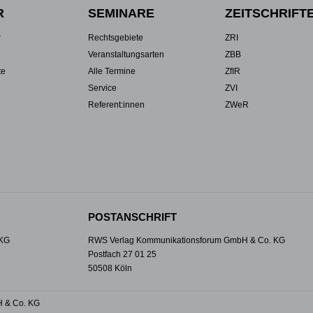
R
SEMINARE
ZEITSCHRIFT
r
Rechtsgebiete
ZRI
Veranstaltungsarten
ZBB
te
Alle Termine
ZfIR
Service
ZVI
Referent:innen
ZWeR
POSTANSCHRIFT
 KG
RWS Verlag Kommunikationsforum GmbH & Co. KG
Postfach 27 01 25
50508 Köln
 & Co. KG