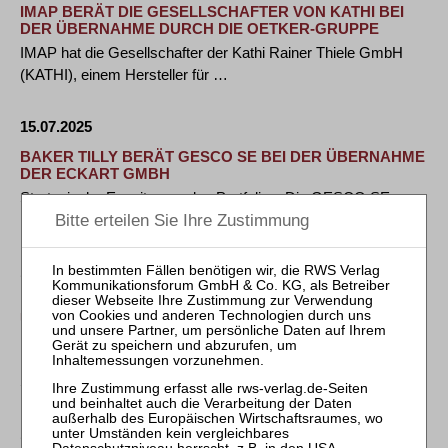
IMAP BERÄT DIE GESELLSCHAFTER VON KATHI BEI
DER ÜBERNAHME DURCH DIE OETKER-GRUPPE
IMAP hat die Gesellschafter der Kathi Rainer Thiele GmbH
(KATHI), einem Hersteller für …
15.07.2025
BAKER TILLY BERÄT GESCO SE BEI DER ÜBERNAHME
DER ECKART GMBH
Strategische Erweiterung des Portfolios: Die GESCO SE
übernimmt den hessischen …
15.07.2025
HEUKING BAUT LIFE SCIENCES-PRAXIS AUS: TEAM
UM DREI EQUITY PARTNERINNEN STARTET IN
MÜNCHEN
HEUKING gewinnt drei neue Equity Partnerinnen für den
Standort München. Dr. Manja Epping, Dr. …
15.07.2025