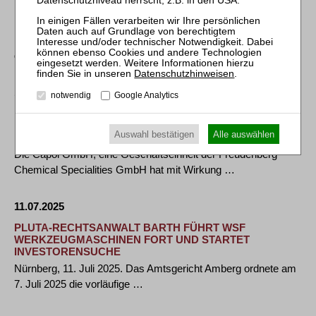
PLUTA-SANIERUNGSEXPERTIN HESSE ERZIELT
INVESTORENLÖSUNG FÜR AUTOHAUS GALANT
Erfurt, 14. Juli 2025. Insolvenzverwalterin Susanne Hesse von
der PLUTA Rechtsanwalts GmbH hat nach …
Datenschutzhinweisen
.
15.07.2025
notwendig
Google Analytics
RSM EBNER STOLZ UNTERSTÜTZT DIE CAPOL GMBH
BEI DER AKQUISITION DER CURT GEORGI GMBH & CO.
Auswahl bestätigen
Alle auswählen
KG
Die Capol GmbH, eine Geschäftseinheit der Freudenberg
Chemical Specialities GmbH hat mit Wirkung …
11.07.2025
PLUTA-RECHTSANWALT BARTH FÜHRT WSF
WERKZEUGMASCHINEN FORT UND STARTET
INVESTORENSUCHE
Nürnberg, 11. Juli 2025. Das Amtsgericht Amberg ordnete am
7. Juli 2025 die vorläufige …