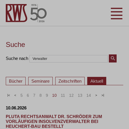
Suche
Suche nach
Bücher
Seminare
Zeitschriften
Aktuell
«
<
5
6
7
8
9
10
11
12
13
14
>
»
10.06.2026
PLUTA RECHTSANWALT DR. SCHRÖDER ZUM
VORLÄUFIGEN INSOLVENZVERWALTER BEI
HEUCHERT-BAU BESTELLT