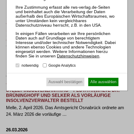
fränkischen Reichenschwand hat beim Amtsgericht …
14.04.2026
VID VERBAND INSOLVENZVERWALTER UND
SACHWALTER DEUTSCHLANDS: GANZHEITLICHE
SICHT ERFORDERLICH - INSOLVENZEN IM
GESAMTWIRTSCHAFTLICHEN KONTEXT SEHEN
Trotz Schlagzeilen über Rekordpleiten:
Unternehmensinsolvenzen steigen laut amtlicher Statistik
Datenschutzhinweisen
.
im …
notwendig
Google Analytics
07.04.2026
Auswahl bestätigen
Alle auswählen
TIERNAHRUNGSHERSTELLER BUNNY AUS MELLE
STELLT INSOLVENZANTRAG – PLUTA ANWÄLTE DR.
BRÜNINGHOFF UND SELKER ALS VORLÄUFIGE
INSOLVENZVERWALTER BESTELLT
Melle, 2. April 2026. Das Amtsgericht Osnabrück ordnete am
24. März 2026 die vorläufige …
26.03.2026