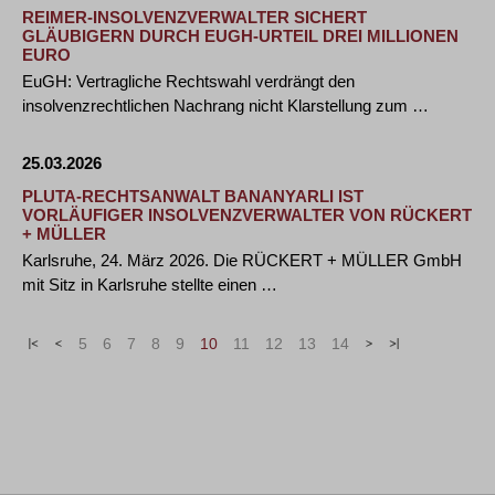
REIMER-INSOLVENZVERWALTER SICHERT
GLÄUBIGERN DURCH EUGH-URTEIL DREI MILLIONEN
EURO
EuGH: Vertragliche Rechtswahl verdrängt den
insolvenzrechtlichen Nachrang nicht Klarstellung zum …
25.03.2026
PLUTA-RECHTSANWALT BANANYARLI IST
VORLÄUFIGER INSOLVENZVERWALTER VON RÜCKERT
+ MÜLLER
Karlsruhe, 24. März 2026. Die RÜCKERT + MÜLLER GmbH
mit Sitz in Karlsruhe stellte einen …
«
<
5
6
7
8
9
10
11
12
13
14
>
»