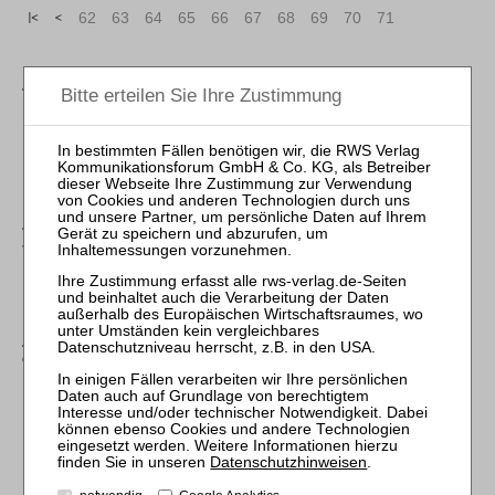
«
<
62
63
64
65
66
67
68
69
70
71
ZVI – Zeitschrift für Verbraucher- und Privat-
Insolvenzrecht
«
<
100
101
102
103
104
105
106
107
108
109
ZBB – Zeitschrift für Bankrecht und Bankwirtschaft /
Journal of Banking Law and Banking
«
<
12
13
14
15
16
17
18
19
20
21
ZWeR – Zeitschrift für Wettbewerbsrecht / Journal of
Competition Law
Datenschutzhinweisen
.