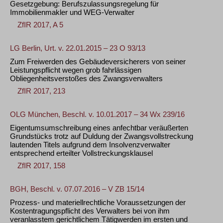
Gesetzgebung: Berufszulassungsregelung für
Immobilienmakler und WEG-Verwalter
ZfIR 2017, A 5
LG Berlin, Urt. v. 22.01.2015 – 23 O 93/13
Zum Freiwerden des Gebäudeversicherers von seiner
Leistungspflicht wegen grob fahrlässigen
Obliegenheitsverstoßes des Zwangsverwalters
ZfIR 2017, 213
OLG München, Beschl. v. 10.01.2017 – 34 Wx 239/16
Eigentumsumschreibung eines anfechtbar veräußerten
Grundstücks trotz auf Duldung der Zwangsvollstreckung
lautenden Titels aufgrund dem Insolvenzverwalter
entsprechend erteilter Vollstreckungsklausel
ZfIR 2017, 158
BGH, Beschl. v. 07.07.2016 – V ZB 15/14
Prozess- und materiellrechtliche Voraussetzungen der
Kostentragungspflicht des Verwalters bei von ihm
veranlasstem gerichtlichem Tätigwerden im ersten und