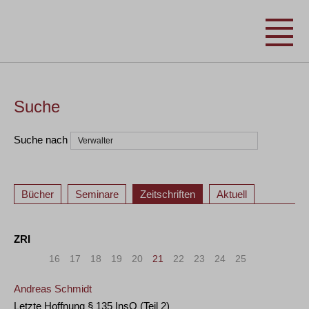
Suche
Suche nach
Bücher
Seminare
Zeitschriften
Aktuell
ZRI
«
<
16
17
18
19
20
21
22
23
24
25
>
»
Andreas Schmidt
Letzte Hoffnung § 135 InsO (Teil 2)