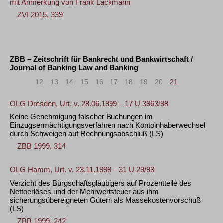
mit Anmerkung von
Frank Lackmann
ZVI 2015, 339
ZBB – Zeitschrift für Bankrecht und Bankwirtschaft /
Journal of Banking Law and Banking
«
<
12
13
14
15
16
17
18
19
20
21
OLG Dresden, Urt. v. 28.06.1999 – 17 U 3963/98
Keine Genehmigung falscher Buchungen im
Einzugsermächtigungsverfahren nach Kontoinhaberwechsel
durch Schweigen auf Rechnungsabschluß
(LS)
ZBB 1999, 314
OLG Hamm, Urt. v. 23.11.1998 – 31 U 29/98
Verzicht des Bürgschaftsgläubigers auf Prozentteile des
Nettoerlöses und der Mehrwertsteuer aus ihm
sicherungsübereigneten Gütern als Massekostenvorschuß
(LS)
ZBB 1999, 242