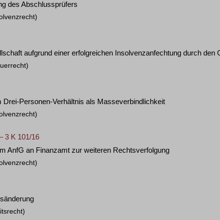
ng des Abschlussprüfers
olvenzrecht)
lschaft aufgrund einer erfolgreichen Insolvenzanfechtung durch den 
uerrecht)
 Drei-Personen-Verhältnis als Masseverbindlichkeit
olvenzrecht)
– 3 K 101/16
m AnfG an Finanzamt zur weiteren Rechtsverfolgung
olvenzrecht)
ebsänderung
tsrecht)