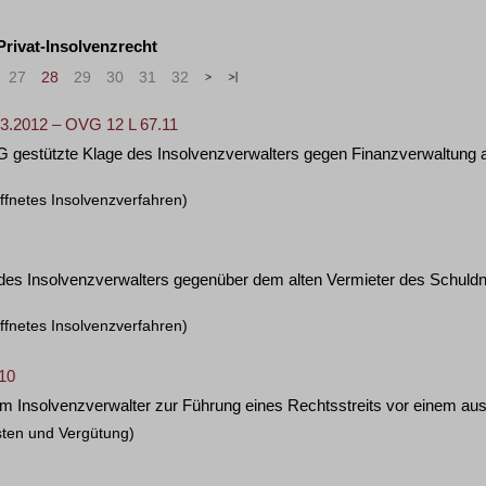
 Privat-Insolvenzrecht
27
28
29
30
31
32
>
»
03.2012 – OVG 12 L 67.11
IFG gestützte Klage des Insolvenzverwalters gegen Finanzverwaltun
ffnetes Insolvenzverfahren)
 des Insolvenzverwalters gegenüber dem alten Vermieter des Schuld
ffnetes Insolvenzverfahren)
/10
m Insolvenzverwalter zur Führung eines Rechtsstreits vor einem aus
sten und Vergütung)