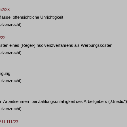
52/23
sse; offensichtliche Unrichtigkeit
olvenzrecht)
/22
osten eines (Regel-)Insolvenzverfahrens als Werbungskosten
olvenzrecht)
ligung
olvenzrecht)
n Arbeitnehmern bei Zahlungsunfähigkeit des Arbeitgebers („Unedic“)
olvenzrecht)
2 U 111/23