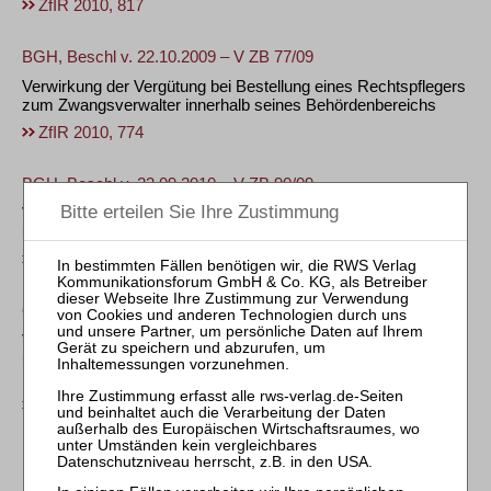
ZfIR 2010, 817
BGH, Beschl v. 22.10.2009 – V ZB 77/09
Verwirkung der Vergütung bei Bestellung eines Rechtspflegers
zum Zwangsverwalter innerhalb seines Behördenbereichs
ZfIR 2010, 774
BGH, Beschl v. 23.09.2010 – V ZB 90/09
Vergütungsrechtliche Folgen für Zwangsverwalter bei
unbefugtem Führen eines Doktortitels
ZfIR 2010, 774
OLG Hamm, Beschl. v. 06.07.2010 – I-15 Wx 355/09
Verwalterzustimmung zur Veräußerung von Sondereigentum
umfasst auch Rückübereignung aufgrund gesetzlicher
Rückgabepflicht (Anfechtung, großer Schadensersatz)
ZfIR 2010, 703
BGH, Urt. v. 09.06.2010 – VIII ZR 189/09
Kein Anspruch auf Herausgabe geleisteter Mietkaution gegen