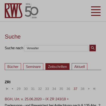
Suche
Suche nach
Bücher
Seminare
Zeitschriften
Aktuell
ZRI
«
<
29
30
31
32
33
34
35
36
37
38
>
»
BGH, Urt. v. 25.06.2020 – IX ZR 243/18 +
Darlegungs- und Beweislast bei Anfechtung nach § 135 Abs. 2