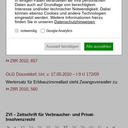
Zwangsverwalter bei Erlöschen des Mietverhältnisses durch
Konfusion (Mieter = Ersteher)
mit Anmerkung von
Michael Blauth
Datenschutzhinweisen
.
ZfIR 2010, 652
notwendig
Google Analytics
AG Mannheim, Urt. v. 04.06.2010 – 4 C 25/10 WEG
Verpflichtung des Insolvenzverwalters zur Zahlung von
Auswahl bestätigen
Alle auswählen
Hausgeldern auch nach Freigabe des Wohnungseigentums
des insolventen Schuldners
ZfIR 2010, 657
OLG Düsseldorf, Urt. v. 17.05.2010 – I-9 U 172/09
Wertersatz für Erbbauzinsreallast steht Zwangsverwalter zu
ZfIR 2010, 560
ZVI – Zeitschrift für Verbraucher- und Privat-
Insolvenzrecht
«
<
32
33
34
35
36
37
38
39
40
41
>
»