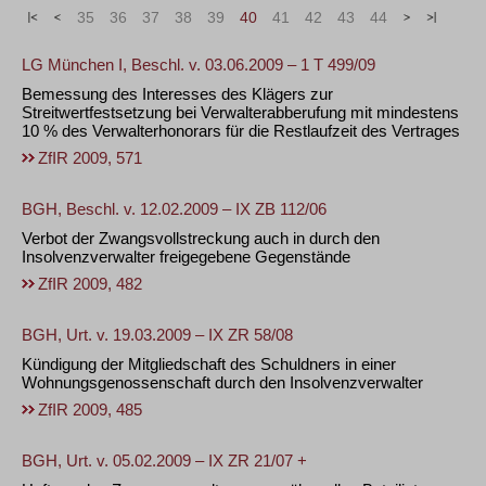
«
<
35
36
37
38
39
40
41
42
43
44
>
»
LG München I, Beschl. v. 03.06.2009 – 1 T 499/09
Bemessung des Interesses des Klägers zur
Streitwertfestsetzung bei Verwalterabberufung mit mindestens
10 % des Verwalterhonorars für die Restlaufzeit des Vertrages
ZfIR 2009, 571
BGH, Beschl. v. 12.02.2009 – IX ZB 112/06
Verbot der Zwangsvollstreckung auch in durch den
Insolvenzverwalter freigegebene Gegenstände
ZfIR 2009, 482
BGH, Urt. v. 19.03.2009 – IX ZR 58/08
Kündigung der Mitgliedschaft des Schuldners in einer
Wohnungsgenossenschaft durch den Insolvenzverwalter
ZfIR 2009, 485
BGH, Urt. v. 05.02.2009 – IX ZR 21/07 +