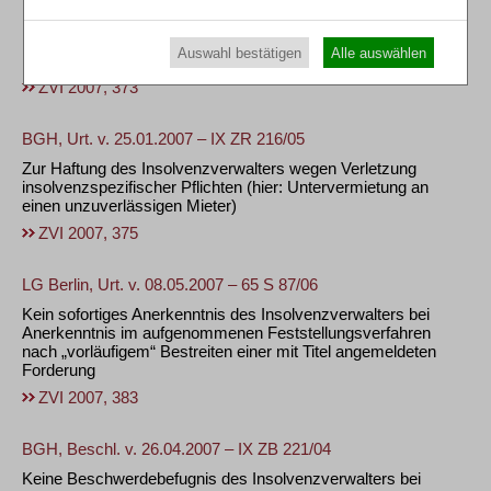
BGH, Beschl. v. 16.04.2007 – AnwZ (B) 31/06
Keine Verleihung des „Fachanwalts für Insolvenzrecht“ bei
Auswahl bestätigen
Alle auswählen
Fallbearbeitungen nur als „Verwalter hinter dem Verwalter“
ZVI 2007, 373
BGH, Urt. v. 25.01.2007 – IX ZR 216/05
Zur Haftung des Insolvenzverwalters wegen Verletzung
insolvenzspezifischer Pflichten (hier: Untervermietung an
einen unzuverlässigen Mieter)
ZVI 2007, 375
LG Berlin, Urt. v. 08.05.2007 – 65 S 87/06
Kein sofortiges Anerkenntnis des Insolvenzverwalters bei
Anerkenntnis im aufgenommenen Feststellungsverfahren
nach „vorläufigem“ Bestreiten einer mit Titel angemeldeten
Forderung
ZVI 2007, 383
BGH, Beschl. v. 26.04.2007 – IX ZB 221/04
Keine Beschwerdebefugnis des Insolvenzverwalters bei