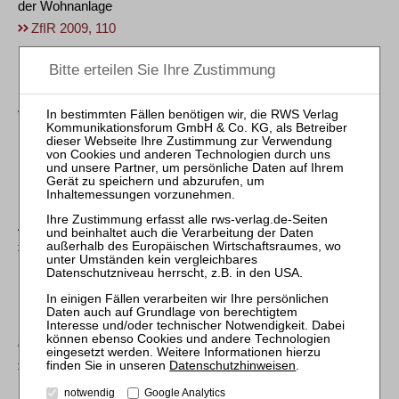
der Wohnanlage
ZfIR 2009, 110
ZVI – Zeitschrift für Verbraucher- und Privat-
Insolvenzrecht
«
<
35
36
37
38
39
40
41
42
43
44
>
»
BGH, Beschl. v. 08.03.2007 – IX ZB 163/06
Keine Rechtsbeschwerde des Insolvenzverwalters gegen die
Aufhebung des Eröffnungsbeschlusses
ZVI 2007, 358
BGH, Beschl. v. 11.01.2007 – IX ZB 271/04
Unzulässigkeit der Ermächtigung des vorläufigen
Insolvenzverwalters zur Abberufung der gesetzlichen Vertreter
der Gesellschaft
Datenschutzhinweisen
.
ZVI 2007, 359
notwendig
Google Analytics