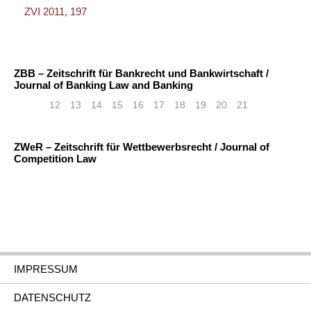
ZVI 2011, 197
ZBB – Zeitschrift für Bankrecht und Bankwirtschaft /
Journal of Banking Law and Banking
«
<
12
13
14
15
16
17
18
19
20
21
ZWeR – Zeitschrift für Wettbewerbsrecht / Journal of
Competition Law
IMPRESSUM
DATENSCHUTZ