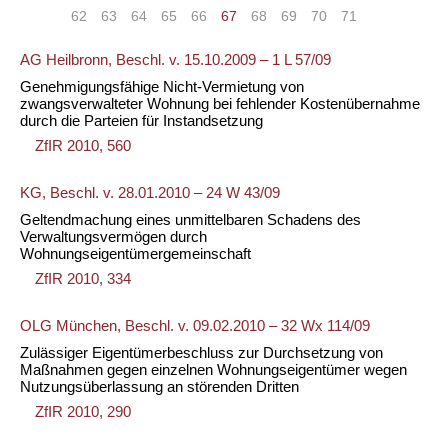
«
<
62
63
64
65
66
67
68
69
70
71
>
»
AG Heilbronn, Beschl. v. 15.10.2009 – 1 L 57/09
Genehmigungsfähige Nicht-Vermietung von
zwangsverwalteter Wohnung bei fehlender Kostenübernahme
durch die Parteien für Instandsetzung
ZfIR 2010, 560
KG, Beschl. v. 28.01.2010 – 24 W 43/09
Geltendmachung eines unmittelbaren Schadens des
Verwaltungsvermögen durch
Wohnungseigentümergemeinschaft
ZfIR 2010, 334
OLG München, Beschl. v. 09.02.2010 – 32 Wx 114/09
Zulässiger Eigentümerbeschluss zur Durchsetzung von
Maßnahmen gegen einzelnen Wohnungseigentümer wegen
Nutzungsüberlassung an störenden Dritten
ZfIR 2010, 290