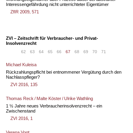
Interessengefährdung nicht unterrichteter Eigentümer
ZfIR 2009, 571
ZVI – Zeitschrift für Verbraucher- und Privat-
Insolvenzrecht
«
<
62
63
64
65
66
67
68
69
70
71
>
»
Michael Kuleisa
Rückzahlungspflicht bei entnommener Vergütung durch den
Nachlasspfleger?
ZVI 2016, 135
Thomas Reck
/
Malte Köster
/
Ulrike Wathling
1 ½ Jahre neues Verbraucherinsolvenzrecht – ein
Zwischenstand
ZVI 2016, 1
Verena Vogt