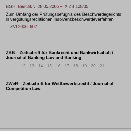
BGH, Beschl. v. 28.09.2006 – IX ZB 108/05
Zum Umfang der Prüfungsbefugnis des Beschwerdegerichts
in vergütungsrechtlichen Insolvenzbeschwerdeverfahren
ZVI 2006, 602
ZBB – Zeitschrift für Bankrecht und Bankwirtschaft /
Journal of Banking Law and Banking
«
<
12
13
14
15
16
17
18
19
20
21
ZWeR – Zeitschrift für Wettbewerbsrecht / Journal of
Competition Law