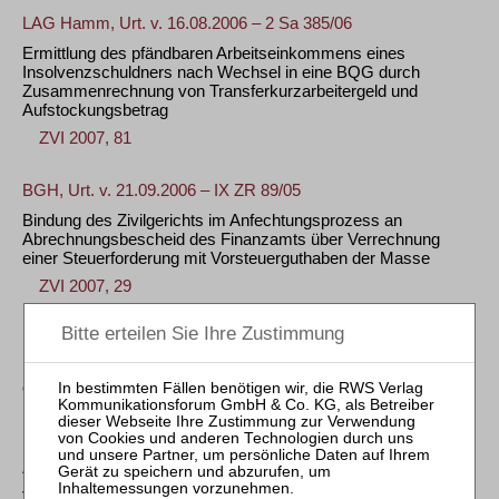
LAG Hamm, Urt. v. 16.08.2006 – 2 Sa 385/06
Ermittlung des pfändbaren Arbeitseinkommens eines
Insolvenzschuldners nach Wechsel in eine BQG durch
Zusammenrechnung von Transferkurzarbeitergeld und
Aufstockungsbetrag
ZVI 2007, 81
BGH, Urt. v. 21.09.2006 – IX ZR 89/05
Bindung des Zivilgerichts im Anfechtungsprozess an
Abrechnungsbescheid des Finanzamts über Verrechnung
einer Steuerforderung mit Vorsteuerguthaben der Masse
ZVI 2007, 29
LG Kleve, Beschl. v. 24.10.2006 – 4 T 330/06
Keine Versagung der Restschuldbefreiung bei Berichtigung
einer Falschangabe vor Insolvenzeröffnung („Bäcker-Citroën“)
ZVI 2007, 33
AG Offenburg, Beschl. v. 15.09.2006 – 2 IK 16/03
Versagung der Restschuldbefreiung bei Nicht-Mitteilung von