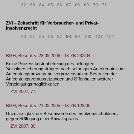
«
<
62
63
64
65
66
67
68
69
70
71
ZVI – Zeitschrift für Verbraucher- und Privat-
Insolvenzrecht
«
<
93
94
95
96
97
98
99
100
101
102
>
»
BGH, Beschl. v. 28.09.2006 – IX ZB 232/04
Keine Prozesskostenbefreiung des beklagten
Sozialversicherungsträgers nach sofortigem Anerkenntnis im
Anfechtungsprozess bei vorprozessualem Bestreiten der
Anfechtungsvoraussetzungen und Offenhalten weiterer
Verteidigungsmöglichkeiten
ZVI 2007, 77
BGH, Beschl. v. 21.09.2005 – IX ZB 128/05
Unzulässigkeit der Beschwerde des Insolvenzschuldners
gegen Stilllegung einer Anwaltspraxis
ZVI 2007, 80