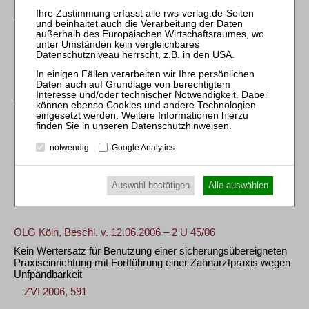
Provisionseinnahmen gegenüber Treuhänder trotz Stornorisiko
von über 90 %.
ZVI 2007, 34
BGH, Urt. v. 21.09.2006 – IX ZR 235/04
Entstehung eines schuldrechtlichen Rückgewähranspruchs
durch Insolvenzanfechtung
ZVI 2006, 582
Datenschutzhinweisen
.
notwendig
Google Analytics
BGH, Urt. v. 06.07.2006 – IX ZR 121/05
Erlöschen des Kautionsversicherungsvertrags mit
Insolvenzeröffnung
Auswahl bestätigen
Alle auswählen
ZVI 2006, 584
OLG Köln, Beschl. v. 12.06.2006 – 2 U 45/06
Kein Wertersatz für Benutzung einer sicherungsübereigneten
Praxiseinrichtung mit Fortführung einer Zahnarztpraxis wegen
Unfpändbarkeit
ZVI 2006, 591