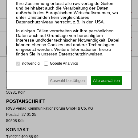
DATENSCHUTZ
NUTZUNGSBESTIMMUNGEN/AGB
PRODUKTSICHERHEIT (GPSR)
VERTRAG WIDERRUFEN
Datenschutzhinweisen
.
notwendig
Google Analytics
VERLAGSADRESSE
RWS Verlag Kommunikationsforum GmbH & Co. KG
Auswahl bestätigen
Alle auswählen
Aachener Straße 222
50931 Köln
POSTANSCHRIFT
RWS Verlag Kommunikationsforum GmbH & Co. KG
Postfach 27 01 25
50508 Köln
KONTAKT
T
(0221) 400 88-99