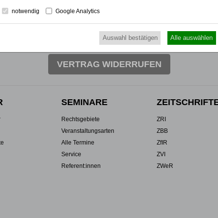
notwendig
Google Analytics
UTZ
NUTZUNGSBESTIMMUNGEN/AGB
Auswahl bestätigen
Alle auswählen
VERTRAG WIDERRUFEN
R
SEMINARE
ZEITSCHRIFT
r
Rechtsgebiete
ZRI
Veranstaltungsarten
ZBB
te
Alle Termine
ZfIR
Service
ZVI
Referent:innen
ZWeR