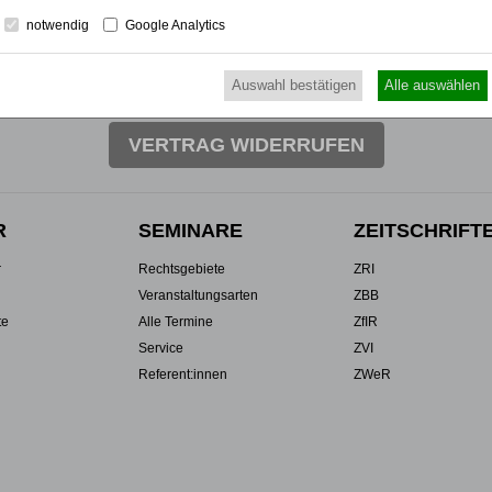
notwendig
Google Analytics
UTZ
NUTZUNGSBESTIMMUNGEN/AGB
Auswahl bestätigen
Alle auswählen
VERTRAG WIDERRUFEN
R
SEMINARE
ZEITSCHRIFT
r
Rechtsgebiete
ZRI
Veranstaltungsarten
ZBB
te
Alle Termine
ZfIR
Service
ZVI
Referent:innen
ZWeR