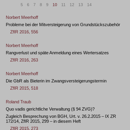
«
<
5
6
7
8
9
10
11
12
13
14
>
»
Norbert Meerhoff
Probleme bei der Mitversteigerung von Grundstückszubehör
ZfIR 2016, 556
Norbert Meerhoff
Rangverlust und späte Anmeldung eines Wertersatzes
ZfIR 2016, 263
Norbert Meerhoff
Die GbR als Bieterin im Zwangsversteigerungstermin
ZfIR 2015, 518
Roland Traub
Quo vadis gerichtliche Verwaltung (§ 94 ZVG)?
Zugleich Besprechung von BGH, Urt. v. 26.2.2015 – IX ZR
172/14, ZfIR 2015, 299 – in diesem Heft
ZfIR 2015, 273