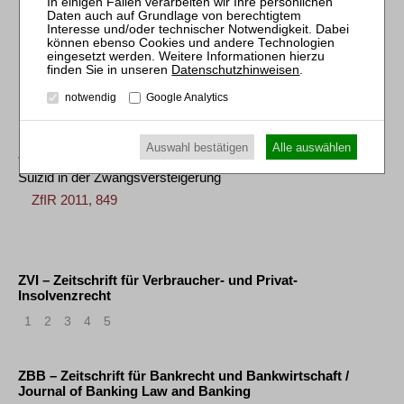
ZfIR 2012, 774
Dirk Mengwasser
Datenschutzhinweisen
.
Die Nebenkostenabgrenzung zwischen Zwangsverwalter und
Ersteher
notwendig
Google Analytics
ZfIR 2012, 495
Auswahl bestätigen
Alle auswählen
Jürgen Schmidt-Räntsch
Suizid in der Zwangsversteigerung
ZfIR 2011, 849
ZVI – Zeitschrift für Verbraucher- und Privat-
Insolvenzrecht
1
2
3
4
5
ZBB – Zeitschrift für Bankrecht und Bankwirtschaft /
Journal of Banking Law and Banking