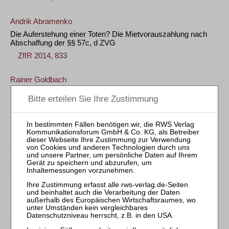
Andrik Abramenko
Die Auferstehung einer Toten? Die Mietvorauszahlung nach
Abschaffung der §§ 57c, d ZVG
ZfIR 2014, 833
Rainer Goldbach
Der Verkündungstermin im Zwangsversteigerungsverfahren
ZfIR 2013, 793
Steffen Hutzel
Fehlende Gläubigerzustimmung zur Löschung einer
Grunddienstbarkeit gem. § 876 Satz 2 BGB
Zum Grundbuchberichtigungsanspruch des aus der
Zwangsversteigerung erwerbenden Eigentümers
ZfIR 2013, 402
Herbert Grziwotz
„Wucherzinsen“ nach einer Zwangsversteigerung?