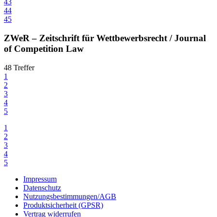
43
44
45
ZWeR – Zeitschrift für Wettbewerbsrecht / Journal
of Competition Law
48 Treffer
1
2
3
4
5
1
2
3
4
5
Impressum
Datenschutz
Nutzungsbestimmungen/AGB
Produktsicherheit (GPSR)
Vertrag widerrufen