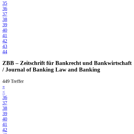
35
36
37
38
39
40
41
42
43
44
ZBB – Zeitschrift für Bankrecht und Bankwirtschaft
/ Journal of Banking Law and Banking
449 Treffer
«
<
36
37
38
39
40
41
42