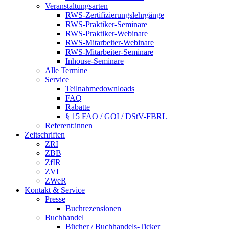
Veranstaltungsarten
RWS-Zertifizierungslehrgänge
RWS-Praktiker-Seminare
RWS-Praktiker-Webinare
RWS-Mitarbeiter-Webinare
RWS-Mitarbeiter-Seminare
Inhouse-Seminare
Alle Termine
Service
Teilnahmedownloads
FAQ
Rabatte
§ 15 FAO / GOI / DStV-FBRL
Referent:innen
Zeitschriften
ZRI
ZBB
ZfIR
ZVI
ZWeR
Kontakt & Service
Presse
Buchrezensionen
Buchhandel
Bücher / Buchhandels-Ticker