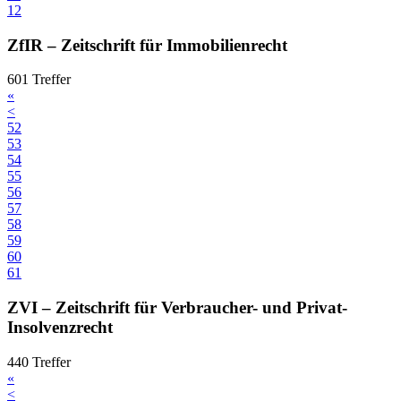
12
ZfIR – Zeitschrift für Immobilienrecht
601 Treffer
«
<
52
53
54
55
56
57
58
59
60
61
ZVI – Zeitschrift für Verbraucher- und Privat-
Insolvenzrecht
440 Treffer
«
<