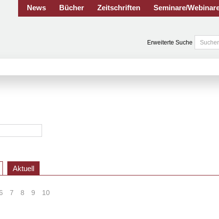
News
Bücher
Zeitschriften
Seminare/Webinar
Erweiterte Suche
Aktuell
6
7
8
9
10
>
»