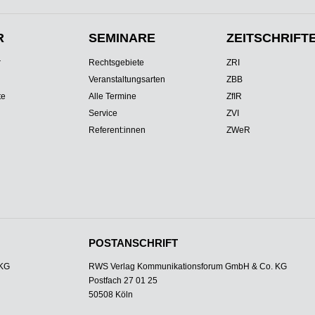
R
SEMINARE
ZEITSCHRIFT
r
Rechtsgebiete
ZRI
Veranstaltungsarten
ZBB
te
Alle Termine
ZfIR
Service
ZVI
Referent:innen
ZWeR
POSTANSCHRIFT
 KG
RWS Verlag Kommunikationsforum GmbH & Co. KG
Postfach 27 01 25
50508 Köln