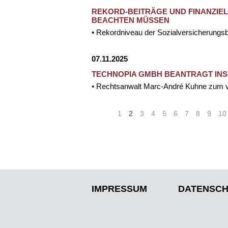
REKORD-BEITRÄGE UND FINANZIE
BEACHTEN MÜSSEN
• Rekordniveau der Sozialversicherungsbe
07.11.2025
TECHNOPIA GMBH BEANTRAGT IN
• Rechtsanwalt Marc-André Kuhne zum vor
«
<
1
2
3
4
5
6
7
8
9
10
IMPRESSUM
DATENSCH