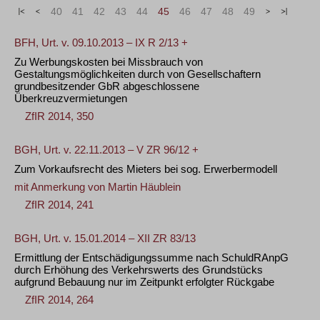
«
<
40
41
42
43
44
45
46
47
48
49
>
»
BFH, Urt. v. 09.10.2013 – IX R 2/13 +
Zu Werbungskosten bei Missbrauch von
Gestaltungsmöglichkeiten durch von Gesellschaftern
grundbesitzender GbR abgeschlossene
Überkreuzvermietungen
ZfIR 2014, 350
BGH, Urt. v. 22.11.2013 – V ZR 96/12 +
Zum Vorkaufsrecht des Mieters bei sog. Erwerbermodell
mit Anmerkung von
Martin Häublein
ZfIR 2014, 241
BGH, Urt. v. 15.01.2014 – XII ZR 83/13
Ermittlung der Entschädigungssumme nach SchuldRAnpG
durch Erhöhung des Verkehrswerts des Grundstücks
aufgrund Bebauung nur im Zeitpunkt erfolgter Rückgabe
ZfIR 2014, 264