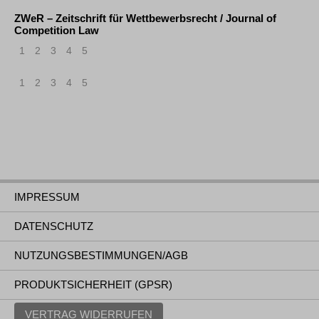
ZWeR – Zeitschrift für Wettbewerbsrecht / Journal of
Competition Law
1
2
3
4
5
1
2
3
4
5
IMPRESSUM
DATENSCHUTZ
NUTZUNGSBESTIMMUNGEN/AGB
PRODUKTSICHERHEIT (GPSR)
VERTRAG WIDERRUFEN