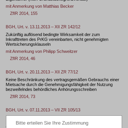
mit Anmerkung von
Matthias Becker
ZfIR 2014, 155
BGH, Urt. v. 13.11.2013 – XII ZR 142/12
Zukünftig auflösend bedingte Wirksamkeit der zum
Inkrafttreten des PrKG vereinbarten, nicht genehmigten
Wertsicherungsklauseln
mit Anmerkung von
Philipp Schweitzer
ZfIR 2014, 46
BGH, Urt. v. 20.11.2013 – XII ZR 77/12
Keine Beschränkung des vertragsgemäßen Gebrauchs einer
Mietsache durch die Genehmigungsfähigkeit der Nutzung
bezweifelndes behördliches Anhörungsschreiben
ZfIR 2014, 73
BGH, Urt. v. 07.11.2013 – VII ZR 105/13
Unzulässigkeit isolierter Drittwiderklage gegen
Subunternehmer zur Freistellung des Generalunternehmers
von gegen ihn vom Bauherrn geltend gemachte