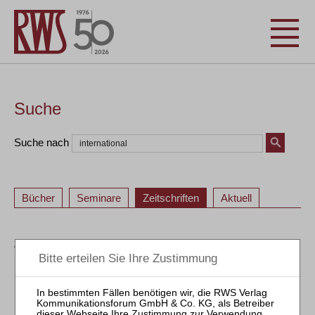
Suche
Suche nach
Bücher
Seminare
Zeitschriften
Aktuell
ZVI – Zeitschrift für Verbraucher- und Privat-
Insolvenzrecht
1
2
3
4
1
2
3
4