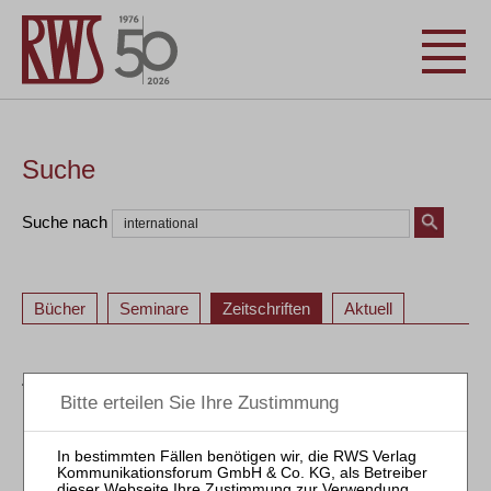
Suche
Suche nach
Bücher
Seminare
Zeitschriften
Aktuell
ZVI – Zeitschrift für Verbraucher- und Privat-
Insolvenzrecht
1
2
3
4
1
2
3
4