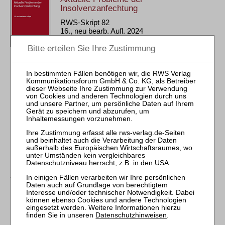
Insolvenzanfechtung
RWS-Skript 82
16., neu bearb. Aufl. 2024
Brosch. 446 Seiten
RWS Verlag, Köln
ISBN 978-3-8145-7812-5
88,00 €
Sofort lieferbar
mehr
Datenschutzhinweisen
.