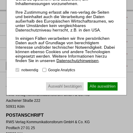
IMPRESSUM
DATENSCHUTZ
NUTZUNGSBESTIMMUNGEN/AGB
PRODUKTSICHERHEIT (GPSR)
Datenschutzhinweisen
.
VERTRAG WIDERRUFEN
notwendig
Google Analytics
Auswahl bestätigen
Alle auswählen
VERLAGSADRESSE
RWS Verlag Kommunikationsforum GmbH & Co. KG
Aachener Straße 222
50931 Köln
POSTANSCHRIFT
RWS Verlag Kommunikationsforum GmbH & Co. KG
Postfach 27 01 25