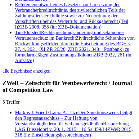
Referentenentwurf eines Gesetzes zur Umsetzung der
Verbraucherkreditrichtlinie, des zivilrechtlichen Teils der
Zahlungsdiensterichtlinie sowie zur Neuordnung der
Vorschriften über das Widerrufs- und Rückgaberecht (Teil
I)
ZBB 2008, 355
(in: ZBB-Dokumentation)
Tim Florstedt
Rechtsprechungsänderung und sekundärer
Vertrauensschutz im Bankrecht
Zivilrechtliche Schranken von
Rückwirkungseffekten durch die Entscheidung des BGH v.
27. 4. 2021 (XI ZR 26/20, ZBB 2021, 348 – Postbank) zu
formularmäßigen Zustimmungsfiktionen
ZBB 2022, 261
(in:
Aufsätze)
alle Ergebnisse anzeigen
ZWeR – Zeitschrift für Wettbewerbsrecht / Journal
of Competition Law
5 Treffer
Markus J. Friedl
/
Laura A. Titze
Der Sanktionszweck heiligt
den Regressausschluss – Zur Haftung von
Vorstandsmitgliedern für Verbandsgeldbußen
Besprechung
LAG Düsseldorf v. 20. 1. 2015 – 16 Sa 459/14
ZWeR 2015,
318
(in: Entscheidungsbesprechungen)