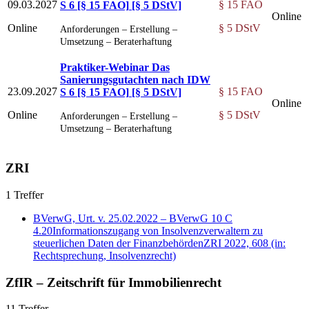
09.03.2027
§ 15 FAO
S 6
[§ 15 FAO]
[§ 5 DStV]
Online
Online
§ 5 DStV
Anforderungen – Erstellung –
Umsetzung – Beraterhaftung
Praktiker-Webinar Das
Sanierungsgutachten nach IDW
23.09.2027
§ 15 FAO
S 6
[§ 15 FAO]
[§ 5 DStV]
Online
Online
§ 5 DStV
Anforderungen – Erstellung –
Umsetzung – Beraterhaftung
ZRI
1 Treffer
BVerwG, Urt. v. 25.02.2022 – BVerwG 10 C
4.20
Informationszugang von Insolvenzverwaltern zu
steuerlichen Daten der Finanzbehörden
ZRI 2022, 608
(in:
Rechtsprechung, Insolvenzrecht)
ZfIR – Zeitschrift für Immobilienrecht
11 Treffer