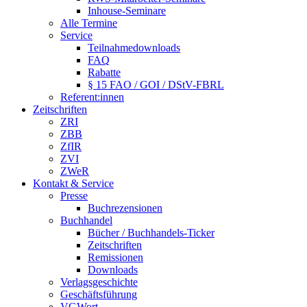
Inhouse-Seminare
Alle Termine
Service
Teilnahmedownloads
FAQ
Rabatte
§ 15 FAO / GOI / DStV-FBRL
Referent:innen
Zeitschriften
ZRI
ZBB
ZfIR
ZVI
ZWeR
Kontakt & Service
Presse
Buchrezensionen
Buchhandel
Bücher / Buchhandels-Ticker
Zeitschriften
Remissionen
Downloads
Verlagsgeschichte
Geschäftsführung
VGWort