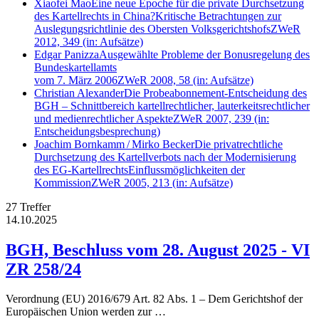
Xiaofei Mao
Eine neue Epoche für die private Durchsetzung
des Kartellrechts in China?
Kritische Betrachtungen zur
Auslegungsrichtlinie des Obersten Volksgerichtshofs
ZWeR
2012, 349
(in: Aufsätze)
Edgar Panizza
Ausgewählte Probleme der Bonusregelung des
Bundeskartellamts
vom 7. März 2006
ZWeR 2008, 58
(in: Aufsätze)
Christian Alexander
Die Probeabonnement-Entscheidung des
BGH – Schnittbereich kartellrechtlicher, lauterkeitsrechtlicher
und medienrechtlicher Aspekte
ZWeR 2007, 239
(in:
Entscheidungsbesprechung)
Joachim Bornkamm
/
Mirko Becker
Die privatrechtliche
Durchsetzung des Kartellverbots nach der Modernisierung
des EG-Kartellrechts
Einflussmöglichkeiten der
Kommission
ZWeR 2005, 213
(in: Aufsätze)
27 Treffer
14.10.2025
BGH, Beschluss vom 28. August 2025 - VI
ZR 258/24
Verordnung (EU) 2016/679 Art. 82 Abs. 1 – Dem Gerichtshof der
Europäischen Union werden zur …