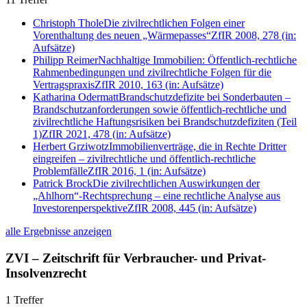
Christoph Thole
Die zivilrechtlichen Folgen einer
Vorenthaltung des neuen „Wärmepasses“
ZfIR 2008, 278
(in:
Aufsätze)
Philipp Reimer
Nachhaltige Immobilien: Öffentlich-rechtliche
Rahmenbedingungen und zivilrechtliche Folgen für die
Vertragspraxis
ZfIR 2010, 163
(in: Aufsätze)
Katharina Odermatt
Brandschutzdefizite bei Sonderbauten –
Brandschutzanforderungen sowie öffentlich-rechtliche und
zivilrechtliche Haftungsrisiken bei Brandschutzdefiziten (Teil
1)
ZfIR 2021, 478
(in: Aufsätze)
Herbert Grziwotz
Immobilienverträge, die in Rechte Dritter
eingreifen – zivilrechtliche und öffentlich-rechtliche
Problemfälle
ZfIR 2016, 1
(in: Aufsätze)
Patrick Brock
Die zivilrechtlichen Auswirkungen der
„Ahlhorn“-Rechtsprechung – eine rechtliche Analyse aus
Investorenperspektive
ZfIR 2008, 445
(in: Aufsätze)
alle Ergebnisse anzeigen
ZVI – Zeitschrift für Verbraucher- und Privat-
Insolvenzrecht
1 Treffer