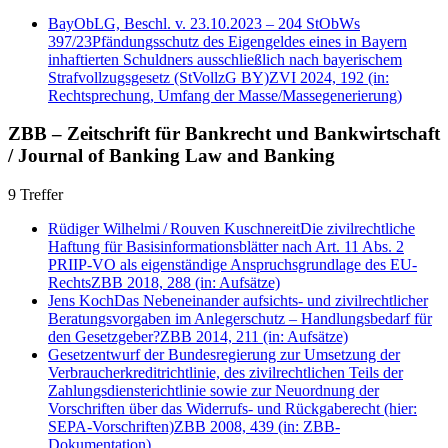
BayObLG, Beschl. v. 23.10.2023 – 204 StObWs
397/23
Pfändungsschutz des Eigengeldes eines in Bayern
inhaftierten Schuldners ausschließlich nach bayerischem
Strafvollzugsgesetz (StVollzG BY)
ZVI 2024, 192
(in:
Rechtsprechung, Umfang der Masse/Massegenerierung)
ZBB – Zeitschrift für Bankrecht und Bankwirtschaft
/ Journal of Banking Law and Banking
9 Treffer
Rüdiger Wilhelmi
/
Rouven Kuschnereit
Die zivilrechtliche
Haftung für Basisinformationsblätter nach Art. 11 Abs. 2
PRIIP-VO als eigenständige Anspruchsgrundlage des EU-
Rechts
ZBB 2018, 288
(in: Aufsätze)
Jens Koch
Das Nebeneinander aufsichts- und zivilrechtlicher
Beratungsvorgaben im Anlegerschutz – Handlungsbedarf für
den Gesetzgeber?
ZBB 2014, 211
(in: Aufsätze)
Gesetzentwurf der Bundesregierung zur Umsetzung der
Verbraucherkreditrichtlinie, des zivilrechtlichen Teils der
Zahlungsdiensterichtlinie sowie zur Neuordnung der
Vorschriften über das Widerrufs- und Rückgaberecht (hier:
SEPA-Vorschriften)
ZBB 2008, 439
(in: ZBB-
Dokumentation)