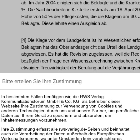
ab. Im Jahr 2004 einigten sich die Beklagte und die Kran
%. Die Sachbearbeiterin K. stellte erstmals am 18. April 
Höhe von 50 % der Pflegekosten, die die Klägerin am 30.
Beklagte. Diese lehnte einen Ausgleich ab.
[4] Die Klage vor dem Landgericht ist im Wesentlichen erf
Beklagten hat das Oberlandesgericht das Urteil des Landg
abgewiesen. Es hat die Revision zugelassen, weil die Re
bezüglich der Frage der Wissenszurechnung zwischen Kr
etwaigen Treuwidrigkeit der Berufung auf die Verjährungs
wenn mit der Krankenkasse eine verjährungshemmende Abr
Revision begehrt die Klägerin unter Aufhebung des Berufun
Urteils des Landgerichts.
Entscheidungsgründe:
[5] I. Das Berufungsgericht ist der Auffassung, der dem G
Klägerin sei verjährt. Die Sachbearbeiterin K. habe bereits
Schadensmeldung im Jahr 2004 Kenntnis der den Anspru