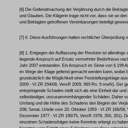
[6] Die Geltendmachung der Verjährung durch die Beklagte
und Glauben. Die Klägerin trage nicht vor, dass sie an d
und Beklagten getroffenen Vereinbarungen beteiligt gewese
[7] II. Diese Ausführungen halten rechtlicher Überprüfung n
[8] 1. Entgegen der Auffassung der Revision ist allerding
liegende Anspruch auf Ersatz vermehrter Bedürfnisse nach 
Jahr 2007 entstanden. Ein Anspruch im Sinne von § 199 Ab
im Wege der Klage geltend gemacht werden kann, wobei
grundsätzlich die Möglichkeit einer Feststellungsklage ausr
2009 - VI ZR 294/08, VersR 2009, 989 Rn. 9 mwN). Der g
entspringende Schaden stellt sich als eine Einheit dar und
selbständiger, unzusammenhängender Schäden. Daher sch
Umfang und die Höhe des Schadens den Beginn der Verjäh
208; Senat, Urteile vom 20. Oktober 1959 - VI ZR 166/58
Dezember 1977 - VI ZR 190/75, VersR 1978, 350, 351). Der
einzelnen Schadensfolgen keine Kenntnis erlangt zu haben