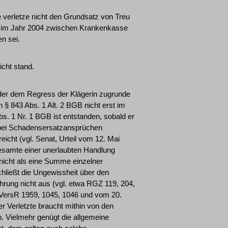
 verletze nicht den Grundsatz von Treu
en im Jahr 2004 zwischen Krankenkasse
n sei.
icht stand.
s der dem Regress der Klägerin zugrunde
§ 843 Abs. 1 Alt. 2 BGB nicht erst im
s. 1 Nr. 1 BGB ist entstanden, sobald er
 bei Schadensersatzansprüchen
eicht (vgl. Senat, Urteil vom 12. Mai
esamte einer unerlaubten Handlung
 nicht als eine Summe einzelner
ließt die Ungewissheit über den
rung nicht aus (vgl. etwa RGZ 119, 204,
, VersR 1959, 1045, 1046 und vom 20.
 Verletzte braucht mithin von den
. Vielmehr genügt die allgemeine