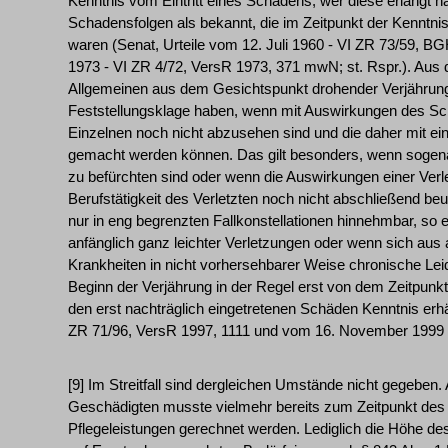
Kenntnis vom Eintritt eines Schadens; wer diese erlangt h
Schadensfolgen als bekannt, die im Zeitpunkt der Kenntni
waren (Senat, Urteile vom 12. Juli 1960 - VI ZR 73/59, B
1973 - VI ZR 4/72, VersR 1973, 371 mwN; st. Rspr.). Aus
Allgemeinen aus dem Gesichtspunkt drohender Verjährun
Feststellungsklage haben, wenn mit Auswirkungen des S
Einzelnen noch nicht abzusehen sind und die daher mit ein
gemacht werden können. Das gilt besonders, wenn sogena
zu befürchten sind oder wenn die Auswirkungen einer Verle
Berufstätigkeit des Verletzten noch nicht abschließend b
nur in eng begrenzten Fallkonstellationen hinnehmbar, s
anfänglich ganz leichter Verletzungen oder wenn sich au
Krankheiten in nicht vorhersehbarer Weise chronische Leide
Beginn der Verjährung in der Regel erst von dem Zeitpunkt
den erst nachträglich eingetretenen Schäden Kenntnis erhäl
ZR 71/96, VersR 1997, 1111 und vom 16. November 1999 -
[9] Im Streitfall sind dergleichen Umstände nicht gegeben
Geschädigten musste vielmehr bereits zum Zeitpunkt des
Pflegeleistungen gerechnet werden. Lediglich die Höhe 