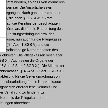
r verletzt worden, so dass von vornherein
h gewesen sei. Die Ansprüche seien
n übergegangen. Nach ganz herrschender
hen, die nach § 116 SGB X kraft
cht auf die Kenntnis der geschädigten
Behörde an, die für die Bearbeitung des
lichen Leistungserbringung bzw. des
enkasse, nun auch für die Pflegekasse
sse (§ 4 Abs. 1 SGB V) und die
lich selbständige Körperschaften des
lichkeiten. Die Pflegekassen seien aber
GB XI). Auch seien die Organe der
46 Abs. 2 Satz 2 SGB XI). Die Mitarbeiter
Krankenkasse (§ 46 Abs. 2 Satz 3 SGB XI).
ssabteilung für die Geltendmachung von
hadensbearbeitung für die Krankenkasse
ungsbeginn erforderliche Kenntnis und
er Verjährung zu hindern. Es
Kenntnis der Pflegekasse erst
istungen abrechnet.