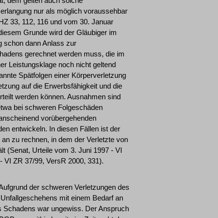
at, dem gelten auch solche
serlangung nur als möglich voraussehbar
GHZ 33, 112, 116 und vom 30. Januar
 diesem Grunde wird der Gläubiger im
g schon dann Anlass zur
chadens gerechnet werden muss, die im
er Leistungsklage noch nicht geltend
nnte Spätfolgen einer Körperverletzung
tzung auf die Erwerbsfähigkeit und die
eurteilt werden können. Ausnahmen sind
o etwa bei schweren Folgeschäden
s anscheinend vorübergehenden
n entwickeln. In diesen Fällen ist der
 an zu rechnen, in dem der Verletzte von
t (Senat, Urteile vom 3. Juni 1997 - VI
 VI ZR 37/99, VersR 2000, 331).
. Aufgrund der schweren Verletzungen des
 Unfallgeschehens mit einem Bedarf an
des Schadens war ungewiss. Der Anspruch