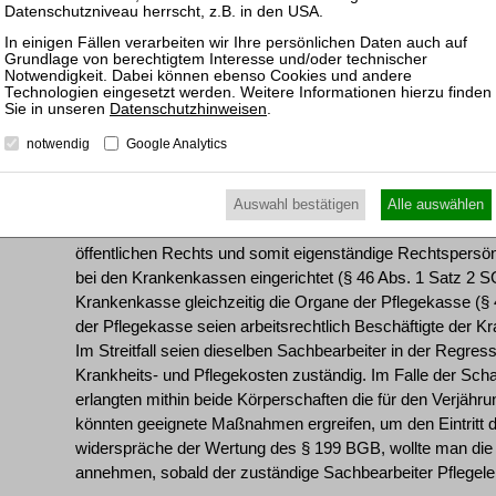
Klägerin erlangt. Der Versicherte sei bei dem Unfall schwe
der Eintritt der Pflegebedürftigkeit nicht unwahrscheinlic
deshalb bereits im Zeitpunkt des Unfalls auf die Klägeri
Meinung komme es für den Verjährungsbeginn bei Ansprüc
Gesetzes auf den Sozialversicherungsträger übergehen, ni
Datenschutzhinweisen
.
Person, sondern auf die Kenntnis des Sachbearbeiters der 
notwendig
Google Analytics
Regressfalls zuständig sei. Auf den Zeitpunkt der tatsäch
Bewusstseins des zuständigen Sachbearbeiters der Krank
tätig zu sein, komme es hingegen nicht an. Die Krankenka
Auswahl bestätigen
Alle auswählen
Pflegekasse (§ 46 Abs. 2 Satz 1 SGB XI) seien zwar recht
öffentlichen Rechts und somit eigenständige Rechtspersön
bei den Krankenkassen eingerichtet (§ 46 Abs. 1 Satz 2 S
Krankenkasse gleichzeitig die Organe der Pflegekasse (§ 
der Pflegekasse seien arbeitsrechtlich Beschäftigte der 
Im Streitfall seien dieselben Sachbearbeiter in der Regre
Krankheits- und Pflegekosten zuständig. Im Falle der Sc
erlangten mithin beide Körperschaften die für den Verjähr
könnten geeignete Maßnahmen ergreifen, um den Eintritt d
widerspräche der Wertung des § 199 BGB, wollte man die 
annehmen, sobald der zuständige Sachbearbeiter Pflegele