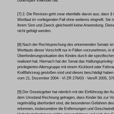
Lebensjahr vollendet hat.
[7] 2. Die Revision geht zwar ebenfalls davon aus, dass 
Wortlaut im vorliegenden Fall ohne weiteres eingreift. Sie m
ihrem Sinn und Zweck gleichwohl keine Anwendung. Dies
nicht gefolgt werden.
[8] Nach der Rechtsprechung des erkennenden Senats ist 
Wortlauts dieser Vorschrift nur in Fällen vorzunehmen, in 
Überforderungssituation des Kindes durch die spezifische
realisiert hat. Hiernach hat der Senat das Haftungsprivileg 
privilegierten Altersgruppe mit einem Kickbord oder Fah
Kraftfahrzeug gestoßen sind und dieses beschädigt haben
vom 21. Dezember 2004 - VI ZR 276/03 - VersR 2005, 378
[9] Der Gesetzgeber hat nämlich mit der Einführung der 
dem Umstand Rechnung getragen, dass Kinder bis zur Vol
regelmäßig überfordert sind, die besonderen Gefahren des
erkennen, insbesondere die Entfernungen und Geschwindi