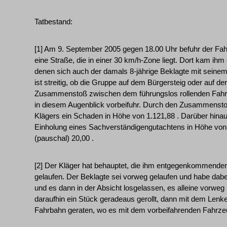
Tatbestand:
[1] Am 9. September 2005 gegen 18.00 Uhr befuhr der Fa
eine Straße, die in einer 30 km/h-Zone liegt. Dort kam ih
denen sich auch der damals 8-jährige Beklagte mit seine
ist streitig, ob die Gruppe auf dem Bürgersteig oder auf de
Zusammenstoß zwischen dem führungslos rollenden Fahr
in diesem Augenblick vorbeifuhr. Durch den Zusammenst
Klägers ein Schaden in Höhe von 1.121,88 . Darüber hina
Einholung eines Sachverständigengutachtens in Höhe von 
(pauschal) 20,00 .
[2] Der Kläger hat behauptet, die ihm entgegenkommenden
gelaufen. Der Beklagte sei vorweg gelaufen und habe dabe
und es dann in der Absicht losgelassen, es alleine vorweg 
daraufhin ein Stück geradeaus gerollt, dann mit dem Lenke
Fahrbahn geraten, wo es mit dem vorbeifahrenden Fahrzeug 