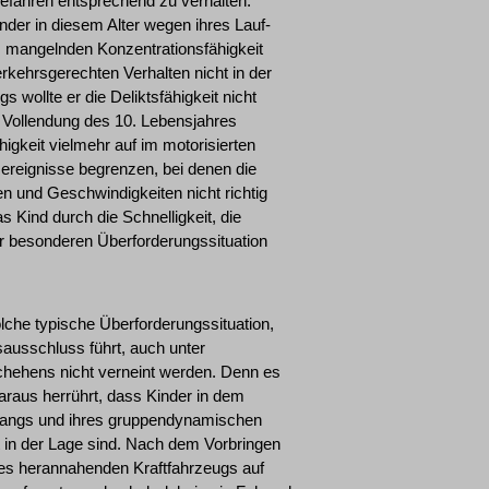
efahren entsprechend zu verhalten.
inder in diesem Alter wegen ihres Lauf-
n, mangelnden Konzentrationsfähigkeit
kehrsgerechten Verhalten nicht in der
gs wollte er die Deliktsfähigkeit nicht
it Vollendung des 10. Lebensjahres
higkeit vielmehr auf im motorisierten
ereignisse begrenzen, bei denen die
en und Geschwindigkeiten nicht richtig
Kind durch die Schnelligkeit, die
ner besonderen Überforderungssituation
lche typische Überforderungssituation,
ausschluss führt, auch unter
hehens nicht verneint werden. Denn es
daraus herrührt, dass Kinder in dem
drangs und ihres gruppendynamischen
t in der Lage sind. Nach dem Vorbringen
 des herannahenden Kraftfahrzeugs auf