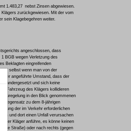
amt 1.483,27  nebst Zinsen abgewiesen.
es Klägers zurückgewiesen. Mit der vom
er sein Klagebegehren weiter.
mtsgerichts angeschlossen, dass
 1 BGB wegen Verletzung des
s Beklagten eingreifenden
erten, selbst wenn man von der
Kläger angeführte Umstand, dass der
seinandergesetzt und sich keine
m Fahrzeug des Klägers kollidieren
r Neuregelung in den Blick genommenen
 im Gegensatz zu dem 8-jährigen
endung der im Verkehr erforderlichen
ollen und dort einen Unfall verursachen
it der Kläger anführe, es könne keinen
uf die Straße) oder nach rechts (gegen