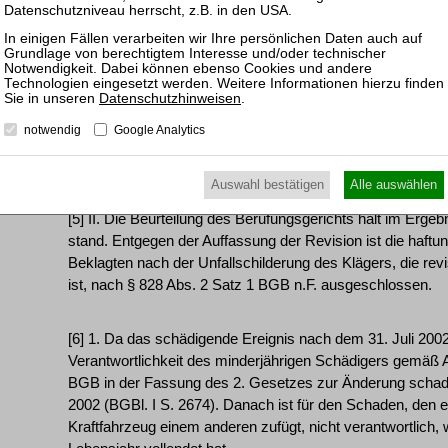
ein parkendes Fahrzeug) rolle, unterstelle er einen hypothe
konkreten Fall gerade nicht realisiert habe und die Entsch
Anderenfalls müsse man das gleiche Argument reziprok a
Beschädigung eines parkenden Fahrzeugs gelten lassen, w
Ergebnissen führen würde. Die Gefahr eines Schadenseintri
Datenschutzhinweisen
.
auch - aus der Bewegung des Fahrzeuges des Klägers, we
notwendig
Google Analytics
Bewegung "zur falschen Zeit am falschen Ort" befunden h
Haftungsfrage mangels Schadenseintritts gar nicht stellen
Auswahl bestätigen
Alle auswählen
[5] II. Die Beurteilung des Berufungsgerichts hält im Erge
stand. Entgegen der Auffassung der Revision ist die haftun
Beklagten nach der Unfallschilderung des Klägers, die revis
ist, nach § 828 Abs. 2 Satz 1 BGB n.F. ausgeschlossen.
[6] 1. Da das schädigende Ereignis nach dem 31. Juli 2002 e
Verantwortlichkeit des minderjährigen Schädigers gemäß 
BGB in der Fassung des 2. Gesetzes zur Änderung schaden
2002 (BGBl. I S. 2674). Danach ist für den Schaden, den e
Kraftfahrzeug einem anderen zufügt, nicht verantwortlich, 