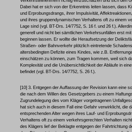
Verkehrsteilnehmern richtig einzuschätzen und sich den G
Dabei hat er sich von der Erkenntnis leiten lassen, dass K
und Erprobungsdrangs, ihrer Impulsivität, Affektreaktione
und ihres gruppendynamischen Verhaltens oft zu einem ver
Lage sind (vgl. BT-Drs. 14/7752, S. 16 f. und 26 f.). Allerdin
generell und nicht bei sämtlichen Verkehrsunfällen erst m
beginnen lassen. Er wollte die Heraufsetzung der Deliktsfä
Straßen- oder Bahnverkehr plötzlich eintretende Schadens
altersbedingten Defizite eines Kindes, wie z.B. Entfernung
einschätzen zu können, zum Tragen kommen, weil sich das 
Komplexität und die Unübersichtlichkeit der Abläufe in ei
befindet (vgl. BT-Drs. 14/7752, S. 26 f.).
[10] 3. Entgegen der Auffassung der Revision kann eine so
die nach dem Willen des Gesetzgebers zu einem Haftungs
Zugrundelegung des vom Kläger vorgetragenen Unfallgesc
hat sich auch in diesem Fall eine Gefahr verwirklicht, die 
entsprechenden Alter wegen ihres Lauf- und Erprobungs
Verhaltens oft zu einem verkehrsgerechten Verhalten nich
des Klägers lief der Beklagte entgegen der Fahrtrichtung