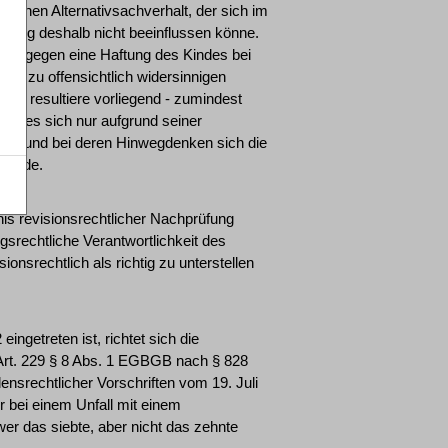
tischen Alternativsachverhalt, der sich im
eidung deshalb nicht beeinflussen könne.
uch gegen eine Haftung des Kindes bei
as zu offensichtlich widersinnigen
tts resultiere vorliegend - zumindest
lches sich nur aufgrund seiner
abe und bei deren Hinwegdenken sich die
 würde.
bnis revisionsrechtlicher Nachprüfung
gsrechtliche Verantwortlichkeit des
ionsrechtlich als richtig zu unterstellen
ingetreten ist, richtet sich die
Art. 229 § 8 Abs. 1 EGBGB nach § 828
srechtlicher Vorschriften vom 19. Juli
r bei einem Unfall mit einem
wer das siebte, aber nicht das zehnte