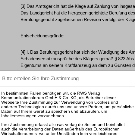
[3] Das Amtsgericht hat die Klage auf Zahlung von insges
Das Landgericht hat die hiergegen gerichtete Berufung d
Berufungsgericht zugelassenen Revision verfolgt der Kläg
Entscheidungsgründe:
[4] I. Das Berufungsgericht hat sich der Würdigung des A
Schadensersatzansprüche des Klägers gemäß § 823 Abs.
Eigentums an seinem Kraftfahrzeug an dem zu Gunsten de
Haftungsprivileg des § 828 Abs. 2 Satz 1 BGB n.F. scheit
Unfallschilderung des Klägers ausgehe. Gerade der vom 
Beklagte sich überhaupt nicht mit dem Straßenverkehr au
Gedanken darüber gemacht habe, dass das Fahrrad mit de
könne, belege das Vorliegen der vom Gesetzgeber mit de
typischen altersbedingten Überforderungssituation. Denn
Beklagten hätte ein verantwortlicher Erwachsener bei Anw
Sorgfalt die Möglichkeit, dass das Fahrrad auf die Straße r
könne, erkannt und sich dementsprechend verhalten. Sowe
Unterschied machen, ob das Fahrrad zufällig nach links (a