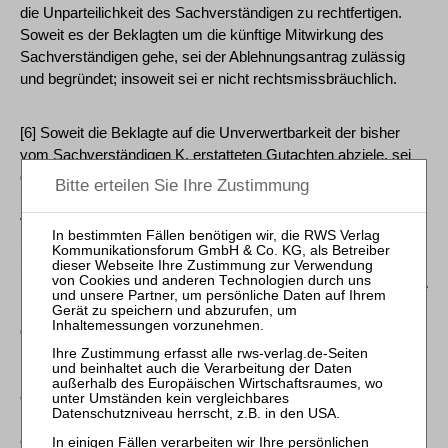
die Unparteilichkeit des Sachverständigen zu rechtfertigen.
Soweit es der Beklagten um die künftige Mitwirkung des
Sachverständigen gehe, sei der Ablehnungsantrag zulässig
und begründet; insoweit sei er nicht rechtsmissbräuchlich.
[6] Soweit die Beklagte auf die Unverwertbarkeit der bisher
vom Sachverständigen K. erstatteten Gutachten abziele, sei
der Antrag rechtsmissbräuchlich und infolgedessen
unzulässig. Dies treffe schon auf die Streitverkündung an den
vom Gericht beauftragten Sachverständigen zu. Werde die
Streitverkündungsschrift dennoch zugestellt und trete der
Sachverständige auf Seiten einer Partei dem Rechtsstreit bei,
habe sein vollständiger Ausschluss aus dem Verfahren und die
Unverwertbarkeit seiner bisher erstatteten Gutachten Folgen,
die mit rechtsstaatlichen Grundsätzen nicht vereinbar seien.
Der Umstand, dass der Sachverständige in die von der
Beklagten gestellte Falle gelaufen sei, dürfe nicht zum Anlass
eines Befangenheitsantrages genommen werden, um die
Unverwertbarkeit der bisher vom Sachverständigen
erstatteten Gutachten zu erreichen.