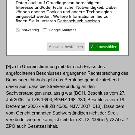
[7] Das Ablehnungsgesuch sei insoweit auch unbegründet, da
hinsichtlich der bereits erstatteten Gutachten kein Grund
Datenschutzhinweisen
.
bestehe, der Misstrauen gegen die Unparteilichkeit des
notwendig
Google Analytics
Sachverständigen rechtfertigen könne.
Auswahl bestätigen
Alle auswählen
[8] 2. Dies hält der rechtlichen Überprüfung im Ergebnis stand.
[9] a) In Übereinstimmung mit der nach Erlass des
angefochtenen Beschlusses ergangenen Rechtsprechung des
Bundesgerichtshofs geht das Berufungsgericht zutreffend
davon aus, dass die Streitverkündung an den
Sachverständigen unzulässig war (BGH, Beschluss vom 27.
Juli 2006 - VII ZB 16/06, BGHZ 168, 380; Beschluss vom 19.
Dezember 2006 - VIII ZB 49/06, NJW 2007, 919). Dass dem
vom Gericht ernannten Sachverständigen nicht der Streit
verkündet werden kann, ist seit dem 31.12.2006 in § 72 Abs. 2
ZPO auch Gesetzesinhalt.