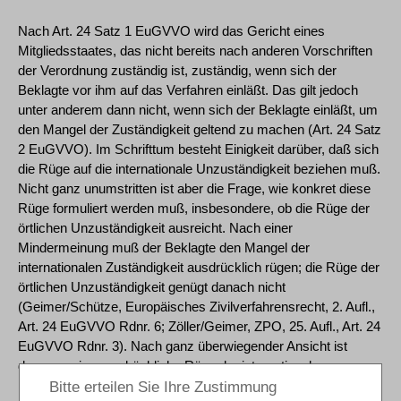
Nach Art. 24 Satz 1 EuGVVO wird das Gericht eines
Mitgliedsstaates, das nicht bereits nach anderen Vorschriften
der Verordnung zuständig ist, zuständig, wenn sich der
Beklagte vor ihm auf das Verfahren einläßt. Das gilt jedoch
unter anderem dann nicht, wenn sich der Beklagte einläßt, um
den Mangel der Zuständigkeit geltend zu machen (Art. 24 Satz
2 EuGVVO). Im Schrifttum besteht Einigkeit darüber, daß sich
die Rüge auf die internationale Unzuständigkeit beziehen muß.
Nicht ganz unumstritten ist aber die Frage, wie konkret diese
Rüge formuliert werden muß, insbesondere, ob die Rüge der
örtlichen Unzuständigkeit ausreicht. Nach einer
Mindermeinung muß der Beklagte den Mangel der
internationalen Zuständigkeit ausdrücklich rügen; die Rüge der
örtlichen Unzuständigkeit genügt danach nicht
(Geimer/Schütze, Europäisches Zivilverfahrensrecht, 2. Aufl.,
Art. 24 EuGVVO Rdnr. 6; Zöller/Geimer, ZPO, 25. Aufl., Art. 24
EuGVVO Rdnr. 3). Nach ganz überwiegender Ansicht ist
dagegen eine ausdrückliche Rüge der internationalen
Unzuständigkeit entbehrlich; sie kann - was im Zweifel