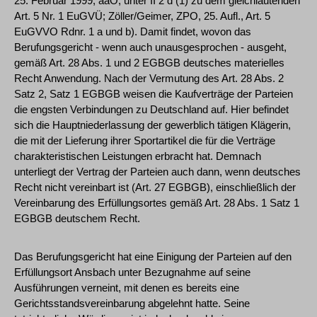
25. Februar 1999, aaO, unter II 2 d (1) zu dem gleichlautenden
Art. 5 Nr. 1 EuGVÜ; Zöller/Geimer, ZPO, 25. Aufl., Art. 5
EuGVVO Rdnr. 1 a und b). Damit findet, wovon das
Berufungsgericht - wenn auch unausgesprochen - ausgeht,
gemäß Art. 28 Abs. 1 und 2 EGBGB deutsches materielles
Recht Anwendung. Nach der Vermutung des Art. 28 Abs. 2
Satz 2, Satz 1 EGBGB weisen die Kaufverträge der Parteien
die engsten Verbindungen zu Deutschland auf. Hier befindet
sich die Hauptniederlassung der gewerblich tätigen Klägerin,
die mit der Lieferung ihrer Sportartikel die für die Verträge
charakteristischen Leistungen erbracht hat. Demnach
unterliegt der Vertrag der Parteien auch dann, wenn deutsches
Recht nicht vereinbart ist (Art. 27 EGBGB), einschließlich der
Vereinbarung des Erfüllungsortes gemäß Art. 28 Abs. 1 Satz 1
EGBGB deutschem Recht.
Das Berufungsgericht hat eine Einigung der Parteien auf den
Erfüllungsort Ansbach unter Bezugnahme auf seine
Ausführungen verneint, mit denen es bereits eine
Gerichtsstandsvereinbarung abgelehnt hatte. Seine