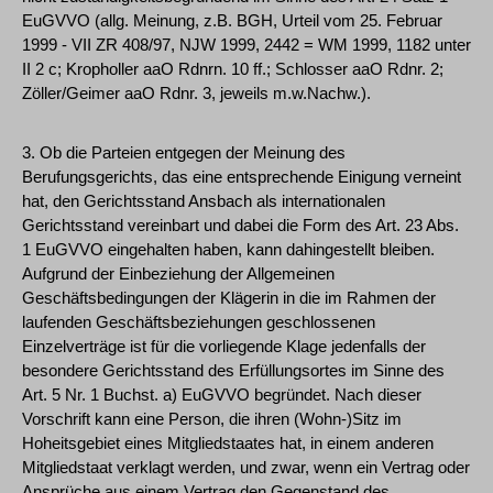
EuGVVO (allg. Meinung, z.B. BGH, Urteil vom 25. Februar
1999 - VII ZR 408/97, NJW 1999, 2442 = WM 1999, 1182 unter
II 2 c; Kropholler aaO Rdnrn. 10 ff.; Schlosser aaO Rdnr. 2;
Zöller/Geimer aaO Rdnr. 3, jeweils m.w.Nachw.).
3. Ob die Parteien entgegen der Meinung des
Berufungsgerichts, das eine entsprechende Einigung verneint
hat, den Gerichtsstand Ansbach als internationalen
Gerichtsstand vereinbart und dabei die Form des Art. 23 Abs.
1 EuGVVO eingehalten haben, kann dahingestellt bleiben.
Aufgrund der Einbeziehung der Allgemeinen
Geschäftsbedingungen der Klägerin in die im Rahmen der
laufenden Geschäftsbeziehungen geschlossenen
Einzelverträge ist für die vorliegende Klage jedenfalls der
besondere Gerichtsstand des Erfüllungsortes im Sinne des
Art. 5 Nr. 1 Buchst. a) EuGVVO begründet. Nach dieser
Vorschrift kann eine Person, die ihren (Wohn-)Sitz im
Hoheitsgebiet eines Mitgliedstaates hat, in einem anderen
Mitgliedstaat verklagt werden, und zwar, wenn ein Vertrag oder
Ansprüche aus einem Vertrag den Gegenstand des