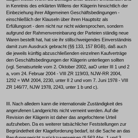
in Kenntnis des erklärten Willens der Klägerin hinsichtlich der
Einbeziehung ihrer Allgemeinen Geschäftsbedingungen -
einschließlich der Klauseln über ihren Hauptsitz als
Erfüllungsort - dem nicht nur nicht widersprochen, sondern
aufgrund der Rahmenvereinbarung der Parteien ständig neue
Waren bestellt hat, hat sie ihr stillschweigendes Einverständnis
damit zum Ausdruck gebracht (§§ 133, 157 BGB), daß auch
die jeweils künftig abzuschließenden einzelnen Kaufverträge
den Geschäftsbedingungen der Klägerin unterliegen sollten
(vgl. Senatsurteile vom 2. Oktober 2002, aaO unter III 1 und 2
a, vom 24. Februar 2004 - VIII ZR 119/03, NJW-RR 2004,
1292 = WM 2004, 2230, unter II 2 und vom 7. Juni 1978 - VIII
ZR 146/77, NJW 1978, 2243, unter 1 b und c).
III. Nach alledem kann die internationale Zuständigkeit des
angerufenen Landgerichts nicht verneint werden. Auf die
Revision der Klägerin ist daher das angefochtene Urteil
aufzuheben. Da es weiterer tatsächlicher Feststellungen zur
Begründetheit der Klageforderung bedarf, ist die Sache an das
Berufungsgericht zurückzuverweisen (§ 563 Abs. 1 und 3