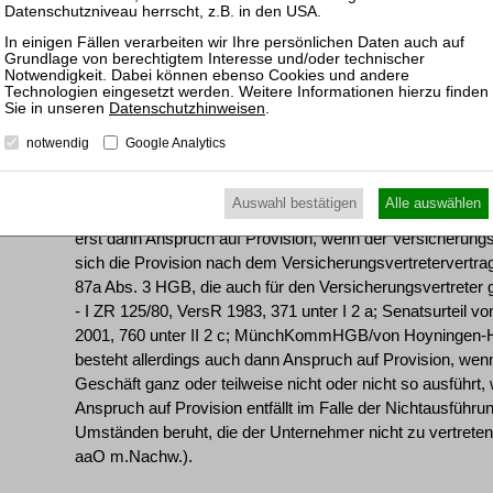
Fall - erfolglos geblieben seien.
II. Diese Beurteilung greift die Revision mit Erfolg an. En
Berufungsgerichts scheitert das Provisionsrückzahlungsbe
Datenschutzhinweisen
.
Klägerin dem Beklagten nach der Beendigung des Versiche
notwendig
Google Analytics
Stornogefahrmitteilungen mehr hat zukommen lassen.
Auswahl bestätigen
Alle auswählen
1. Gemäß § 92 Abs. 4 HGB hat der Versicherungsvertrete
erst dann Anspruch auf Provision, wenn der Versicherung
sich die Provision nach dem Versicherungsvertretervertrag
87a Abs. 3 HGB, die auch für den Versicherungsvertreter 
- I ZR 125/80, VersR 1983, 371 unter I 2 a; Senatsurteil 
2001, 760 unter II 2 c; MünchKommHGB/von Hoyningen-H
besteht allerdings auch dann Anspruch auf Provision, wen
Geschäft ganz oder teilweise nicht oder nicht so ausführt,
Anspruch auf Provision entfällt im Falle der Nichtausführu
Umständen beruht, die der Unternehmer nicht zu vertreten
aaO m.Nachw.).