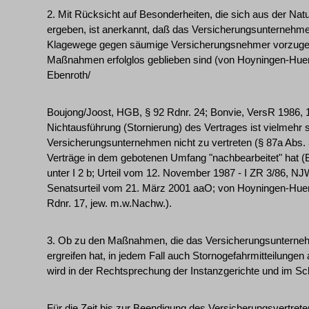
2. Mit Rücksicht auf Besonderheiten, die sich aus der Nat
ergeben, ist anerkannt, daß das Versicherungsunternehmen 
Klagewege gegen säumige Versicherungsnehmer vorzugeh
Maßnahmen erfolglos geblieben sind (von Hoyningen-Huen
Ebenroth/
Boujong/Joost, HGB, § 92 Rdnr. 24; Bonvie, VersR 1986, 1
Nichtausführung (Stornierung) des Vertrages ist vielmeh
Versicherungsunternehmen nicht zu vertreten (§ 87a Abs.
Verträge in dem gebotenen Umfang "nachbearbeitet" hat 
unter I 2 b; Urteil vom 12. November 1987 - I ZR 3/86, NJ
Senatsurteil vom 21. März 2001 aaO; von Hoyningen-Hue
Rdnr. 17, jew. m.w.Nachw.).
3. Ob zu den Maßnahmen, die das Versicherungsunterne
ergreifen hat, in jedem Fall auch Stornogefahrmitteilungen
wird in der Rechtsprechung der Instanzgerichte und im Schr
Für die Zeit bis zur Beendigung des Versicherungsvertret