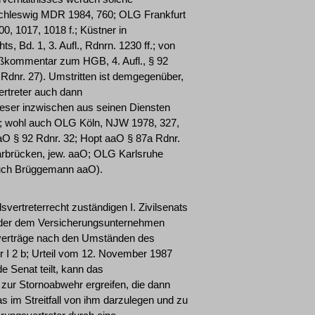
 Schleswig MDR 1984, 760; OLG Frankfurt
, 1017, 1018 f.; Küstner in
Bd. 1, 3. Aufl., Rdnrn. 1230 ff.; von
ßkommentar zum HGB, 4. Aufl., § 92
 Rdnr. 27). Umstritten ist demgegenüber,
rtreter auch dann
eser inzwischen aus seinen Diensten
; wohl auch OLG Köln, NJW 1978, 327,
O § 92 Rdnr. 32; Hopt aaO § 87a Rdnr.
rbrücken, jew. aaO; OLG Karlsruhe
 auch Brüggemann aaO).
vertreterrecht zuständigen I. Zivilsenats
 der dem Versicherungsunternehmen
sverträge nach den Umständen des
r I 2 b; Urteil vom 12. November 1987
e Senat teilt, kann das
r Stornoabwehr ergreifen, die dann
s im Streitfall von ihm darzulegen und zu