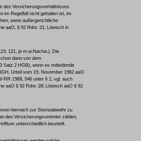
ur des Versicherungsverhältnisses
im Regelfall nicht gehalten ist, im
en, wenn außergerichtliche
e aaO, § 92 Rdnr. 31; Löwisch in
19, 121, je m.w.Nachw.). Die
r schon dann von dem
 3 Satz 2 HGB), wenn es notleidende
(BGH, Urteil vom 19. November 1982 aaO
W-RR 1988, 546 unter II 1; vgl. auch
ne aaO § 92 Rdnr. 28; Löwisch aaO § 92
hmen hiernach zur Stornoabwehr zu
 an den Versicherungsvertreter zählen,
ifttum unterschiedlich beurteilt.
erverhältnisses werden solche