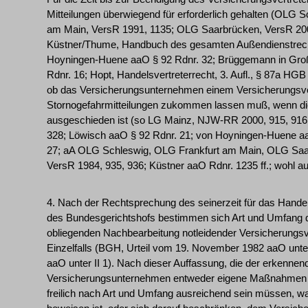
Mitteilungen überwiegend für erforderlich gehalten (OLG
am Main, VersR 1991, 1135; OLG Saarbrücken, VersR 2000
Küstner/Thume, Handbuch des gesamten Außendienstrechts, 
Hoyningen-Huene aaO § 92 Rdnr. 32; Brüggemann in Gro
Rdnr. 16; Hopt, Handelsvertreterrecht, 3. Aufl., § 87a HGB
ob das Versicherungsunternehmen einem Versicherungsve
Stornogefahrmitteilungen zukommen lassen muß, wenn di
ausgeschieden ist (so LG Mainz, NJW-RR 2000, 915, 916
328; Löwisch aaO § 92 Rdnr. 21; von Hoyningen-Huene aa
27; aA OLG Schleswig, OLG Frankfurt am Main, OLG Saa
VersR 1984, 935, 936; Küstner aaO Rdnr. 1235 ff.; wohl
4. Nach der Rechtsprechung des seinerzeit für das Handels
des Bundesgerichtshofs bestimmen sich Art und Umfang
obliegenden Nachbearbeitung notleidender Versicherung
Einzelfalls (BGH, Urteil vom 19. November 1982 aaO unte
aaO unter II 1). Nach dieser Auffassung, die der erkennend
Versicherungsunternehmen entweder eigene Maßnahmen zu
freilich nach Art und Umfang ausreichend sein müssen, wa