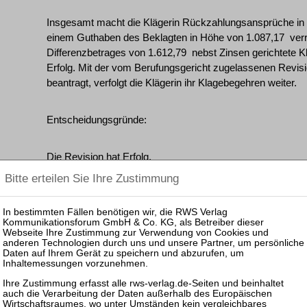
Insgesamt macht die Klägerin Rückzahlungsansprüche in Hö
einem Guthaben des Beklagten in Höhe von 1.087,17  verr
Differenzbetrages von 1.612,79  nebst Zinsen gerichtete K
Erfolg. Mit der vom Berufungsgericht zugelassenen Revis
beantragt, verfolgt die Klägerin ihr Klagebegehren weiter.
Entscheidungsgründe:
Die Revision hat Erfolg.
I. Das Berufungsgericht hat zur Begründung seiner Entsch
Die Klägerin könne die an den Beklagten geleisteten Prov
weil sie nicht dargelegt habe, daß die Stornierung der bet
nicht zu vertreten sei. Auch nach Beendigung des Versiche
oblegen, dem Beklagten Stornogefahrmitteilungen zuzusen
die notleidenden Verträge selbst zu retten. Eine solche Ve
eigene Stornobekämpfungsmaßnahmen des Versicherungs