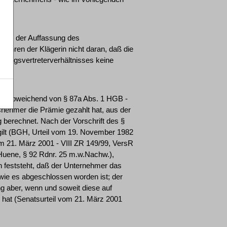
tgegen der Auffassung des
gehren der Klägerin nicht daran, daß die
rungsvertreterverhältnisses keine
r - abweichend von § 87a Abs. 1 HGB -
snehmer die Prämie gezahlt hat, aus der
 berechnet. Nach der Vorschrift des §
gilt (BGH, Urteil vom 19. November 1982
vom 21. März 2001 - VIII ZR 149/99, VersR
uene, § 92 Rdnr. 25 m.w.Nachw.),
n feststeht, daß der Unternehmer das
 wie es abgeschlossen worden ist; der
ng aber, wenn und soweit diese auf
 hat (Senatsurteil vom 21. März 2001