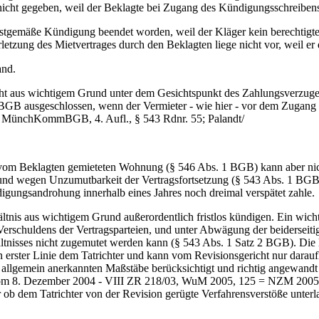
icht gegeben, weil der Beklagte bei Zugang des Kündigungsschreiben
e fristgemäße Kündigung beendet worden, weil der Kläger kein berechtigt
rletzung des Mietvertrages durch den Beklagten liege nicht vor, weil e
and.
nicht aus wichtigem Grund unter dem Gesichtspunkt des Zahlungsverzug
2 BGB ausgeschlossen, wenn der Vermieter - wie hier - vor dem Zugang
 in MünchKommBGB, 4. Aufl., § 543 Rdnr. 55; Palandt/
vom Beklagten gemieteten Wohnung (§ 546 Abs. 1 BGB) kann aber nic
rund wegen Unzumutbarkeit der Vertragsfortsetzung (§ 543 Abs. 1 BG
gungsandrohung innerhalb eines Jahres noch dreimal verspätet zahle.
ltnis aus wichtigem Grund außerordentlich fristlos kündigen. Ein wic
Verschuldens der Vertragsparteien, und unter Abwägung der beiderseitig
ältnisses nicht zugemutet werden kann (§ 543 Abs. 1 Satz 2 BGB). Die
t in erster Linie dem Tatrichter und kann vom Revisionsgericht nur dara
 die allgemein anerkannten Maßstäbe berücksichtigt und richtig angewan
om 8. Dezember 2004 - VIII ZR 218/03, WuM 2005, 125 = NZM 2005, 30
 ob dem Tatrichter von der Revision gerügte Verfahrensverstöße unterl