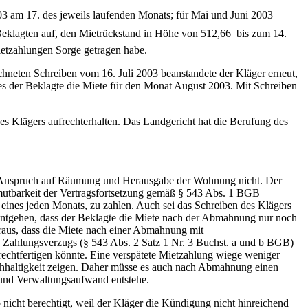
003 am 17. des jeweils laufenden Monats; für Mai und Juni 2003
Beklagten auf, den Mietrückstand in Höhe von 512,66  bis zum 14.
ietzahlungen Sorge getragen habe.
chneten Schreiben vom 16. Juli 2003 beanstandete der Kläger erneut,
ies der Beklagte die Miete für den Monat August 2003. Mit Schreiben
s Klägers aufrechterhalten. Das Landgericht hat die Berufung des
en Anspruch auf Räumung und Herausgabe der Wohnung nicht. Der
mutbarkeit der Vertragsfortsetzung gemäß § 543 Abs. 1 BGB
g eines jeden Monats, zu zahlen. Auch sei das Schreiben des Klägers
ntgehen, dass der Beklagte die Miete nach der Abmahnung nur noch
raus, dass die Miete nach einer Abmahnung mit
 Zahlungsverzugs (§ 543 Abs. 2 Satz 1 Nr. 3 Buchst. a und b BGB)
echtfertigen könnte. Eine verspätete Mietzahlung wiege weniger
achhaltigkeit zeigen. Daher müsse es auch nach Abmahnung einen
 und Verwaltungsaufwand entstehe.
nicht berechtigt, weil der Kläger die Kündigung nicht hinreichend