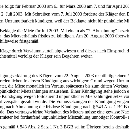
ie folgt: für Februar 2003 am 6., für März 2003 am 7. und für April 2
 2. Juli 2003. Mit Schreiben vom 7. Juli 2003 forderte der Kläger den 
gen Unzumutbarkeit kündigen, weil der Beklagte nicht für pünktliche M
Beklagte die Miete für Juli 2003. Mit einem als "2. Abmahnung" bezei
an, das Mietverhältnis fristlos zu kündigen. Am 20. August 2003 überw
hilfsweise fristgemäß.
Klage durch Versäumnisurteil abgewiesen und dieses nach Einspruch de
tsmittel verfolgt der Kläger sein Begehren weiter.
ündigungserklärung des Klägers vom 22. August 2003 rechtfertige ein
ßerordentlichen fristlosen Kündigung aus wichtigem Grund wegen Unzu
htet, die Miete monatlich im Voraus, spätestens bis zum dritten Werkta
ünktlicher Mietzahlungen anzusehen. Einer Kündigung stehe jedoch e
lose Kündigung wegen fortdauernd unpünktlicher Mietzahlungen setze vo
l verspätet gezahlt werde. Die Voraussetzungen der Kündigung wegen
lung nach Abmahnung die fristlose Kündigung nach § 543 Abs. 1 BGB r
ände. Das vertragswidrige Verhalten des Mieters müsse eine gewisse N
mieter bei fortlaufend unpünktlicher Mietzahlung unnötiger Kontroll-
 gemäß § 543 Abs. 2 Satz 1 Nr. 3 BGB sei im Übrigen bereits deshalb 