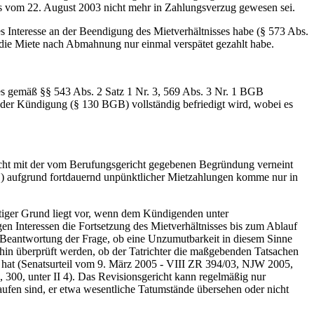
s vom 22. August 2003 nicht mehr in Zahlungsverzug gewesen sei.
es Interesse an der Beendigung des Mietverhältnisses habe (§ 573 Abs.
r die Miete nach Abmahnung nur einmal verspätet gezahlt habe.
es gemäß §§ 543 Abs. 2 Satz 1 Nr. 3, 569 Abs. 3 Nr. 1 BGB
 der Kündigung (§ 130 BGB) vollständig befriedigt wird, wobei es
ht mit der vom Berufungsgericht gegebenen Begründung verneint
B) aufgrund fortdauernd unpünktlicher Mietzahlungen komme nur in
htiger Grund liegt vor, wenn dem Kündigenden unter
en Interessen die Fortsetzung des Mietverhältnisses bis zum Ablauf
 Beantwortung der Frage, ob eine Unzumutbarkeit in diesem Sinne
ufhin überprüft werden, ob der Tatrichter die maßgebenden Tatsachen
dt hat (Senatsurteil vom 9. März 2005 - VIII ZR 394/03, NJW 2005,
0, unter II 4). Das Revisionsgericht kann regelmäßig nur
aufen sind, er etwa wesentliche Tatumstände übersehen oder nicht