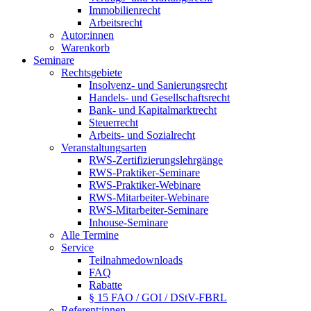
Immobilienrecht
Arbeitsrecht
Autor:innen
Warenkorb
Seminare
Rechtsgebiete
Insolvenz- und Sanierungsrecht
Handels- und Gesellschaftsrecht
Bank- und Kapitalmarktrecht
Steuerrecht
Arbeits- und Sozialrecht
Veranstaltungsarten
RWS-Zertifizierungslehrgänge
RWS-Praktiker-Seminare
RWS-Praktiker-Webinare
RWS-Mitarbeiter-Webinare
RWS-Mitarbeiter-Seminare
Inhouse-Seminare
Alle Termine
Service
Teilnahmedownloads
FAQ
Rabatte
§ 15 FAO / GOI / DStV-FBRL
Referent:innen