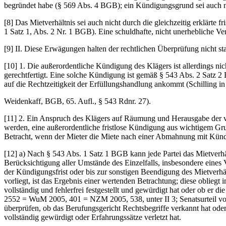
begründet habe (§ 569 Abs. 4 BGB); ein Kündigungsgrund sei auch n
[8] Das Mietverhältnis sei auch nicht durch die gleichzeitig erklärt
1 Satz 1, Abs. 2 Nr. 1 BGB). Eine schuldhafte, nicht unerhebliche Ve
[9] II. Diese Erwägungen halten der rechtlichen Überprüfung nicht st
[10] 1. Die außerordentliche Kündigung des Klägers ist allerdings 
gerechtfertigt. Eine solche Kündigung ist gemäß § 543 Abs. 2 Satz 
auf die Rechtzeitigkeit der Erfüllungshandlung ankommt (Schilling
Weidenkaff, BGB, 65. Aufl., § 543 Rdnr. 27).
[11] 2. Ein Anspruch des Klägers auf Räumung und Herausgabe der 
werden, eine außerordentliche fristlose Kündigung aus wichtigem G
Betracht, wenn der Mieter die Miete nach einer Abmahnung mit Kündi
[12] a) Nach § 543 Abs. 1 Satz 1 BGB kann jede Partei das Mietverhä
Berücksichtigung aller Umstände des Einzelfalls, insbesondere eines 
der Kündigungsfrist oder bis zur sonstigen Beendigung des Mietverh
vorliegt, ist das Ergebnis einer wertenden Betrachtung; diese oblieg
vollständig und fehlerfrei festgestellt und gewürdigt hat oder ob er
2552 = WuM 2005, 401 = NZM 2005, 538, unter II 3; Senatsurteil v
überprüfen, ob das Berufungsgericht Rechtsbegriffe verkannt hat oder
vollständig gewürdigt oder Erfahrungssätze verletzt hat.