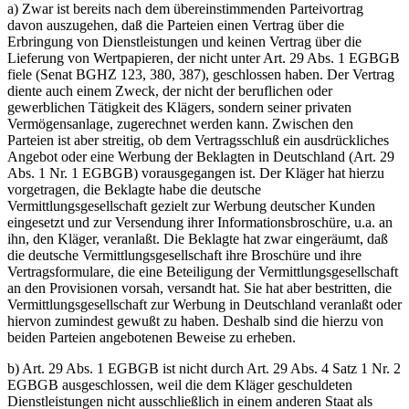
a) Zwar ist bereits nach dem übereinstimmenden Parteivortrag
davon auszugehen, daß die Parteien einen Vertrag über die
Erbringung von Dienstleistungen und keinen Vertrag über die
Lieferung von Wertpapieren, der nicht unter Art. 29 Abs. 1 EGBGB
fiele (Senat BGHZ 123, 380, 387), geschlossen haben. Der Vertrag
diente auch einem Zweck, der nicht der beruflichen oder
gewerblichen Tätigkeit des Klägers, sondern seiner privaten
Vermögensanlage, zugerechnet werden kann. Zwischen den
Parteien ist aber streitig, ob dem Vertragsschluß ein ausdrückliches
Angebot oder eine Werbung der Beklagten in Deutschland (Art. 29
Abs. 1 Nr. 1 EGBGB) vorausgegangen ist. Der Kläger hat hierzu
vorgetragen, die Beklagte habe die deutsche
Vermittlungsgesellschaft gezielt zur Werbung deutscher Kunden
eingesetzt und zur Versendung ihrer Informationsbroschüre, u.a. an
ihn, den Kläger, veranlaßt. Die Beklagte hat zwar eingeräumt, daß
die deutsche Vermittlungsgesellschaft ihre Broschüre und ihre
Vertragsformulare, die eine Beteiligung der Vermittlungsgesellschaft
an den Provisionen vorsah, versandt hat. Sie hat aber bestritten, die
Vermittlungsgesellschaft zur Werbung in Deutschland veranlaßt oder
hiervon zumindest gewußt zu haben. Deshalb sind die hierzu von
beiden Parteien angebotenen Beweise zu erheben.
b) Art. 29 Abs. 1 EGBGB ist nicht durch Art. 29 Abs. 4 Satz 1 Nr. 2
EGBGB ausgeschlossen, weil die dem Kläger geschuldeten
Dienstleistungen nicht ausschließlich in einem anderen Staat als