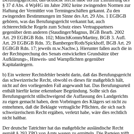
§ 37 d Abs. 4 WpHG im Jahre 2002 keine zwingenden Normen zur
Haftung der Vermittler von Termingeschäften gekannt. Zu den
zwingenden Bestimmungen im Sinne des Art. 29 Abs. 1 EGBGB
gehören, was das Berufungsgericht verkannt hat, auch
richterrechtliche Regeln zum Schutz eines Vertragspartners
gegenüber dem anderen (Staudinger/Magnus, BGB Bearb. 2002
Art. 29 EGBGB Rdn. 102; MünchKomm/Martiny, BGB 3. Aufl.
Art. 29 EGBGB Rdn. 35; Bamberger/Roth/Spickhoff, BGB Art. 29
EGBGB Rdn. 17; jeweils m.w.Nachw.). Hierunter fallen auch die in
der Rechtsprechung des Senats entwickelten Grundsätze über
Aufklärungs-, Hinweis- und Warnpflichten gegenüber
Kapitalanlegern.
b) Ein weiterer Rechtsfehler besteht darin, daß das Berufungsgericht
das schweizerische Recht, obwohl es dieses für maßgeblich hält,
nicht auf den vorliegenden Fall angewandt hat. Das Berufungsurteil
enthält hierfür keine erkennbare Begründung. Sollte sich das
Berufungsgericht stillschweigend die Auffassung des Landgerichts
zu eigen gemacht haben, dem Vorbringen des Klägers sei nicht zu
entnehmen, daß die Beklagte vertragliche Pflichten, die sich nach
schweizerischem Recht ergäben, verletzt habe, wäre dies rechtlich
nicht haltbar.
Der deutsche Tatrichter hat das maßgebliche ausländische Recht
gemäß § 293 ZPO von Amts wegen zu ermitteln. Die Parteien trifft