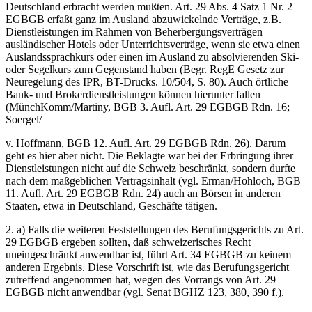
Deutschland erbracht werden mußten. Art. 29 Abs. 4 Satz 1 Nr. 2
EGBGB erfaßt ganz im Ausland abzuwickelnde Verträge, z.B.
Dienstleistungen im Rahmen von Beherbergungsverträgen
ausländischer Hotels oder Unterrichtsverträge, wenn sie etwa einen
Auslandssprachkurs oder einen im Ausland zu absolvierenden Ski-
oder Segelkurs zum Gegenstand haben (Begr. RegE Gesetz zur
Neuregelung des IPR, BT-Drucks. 10/504, S. 80). Auch örtliche
Bank- und Brokerdienstleistungen können hierunter fallen
(MünchKomm/Martiny, BGB 3. Aufl. Art. 29 EGBGB Rdn. 16;
Soergel/
v. Hoffmann, BGB 12. Aufl. Art. 29 EGBGB Rdn. 26). Darum
geht es hier aber nicht. Die Beklagte war bei der Erbringung ihrer
Dienstleistungen nicht auf die Schweiz beschränkt, sondern durfte
nach dem maßgeblichen Vertragsinhalt (vgl. Erman/Hohloch, BGB
11. Aufl. Art. 29 EGBGB Rdn. 24) auch an Börsen in anderen
Staaten, etwa in Deutschland, Geschäfte tätigen.
2. a) Falls die weiteren Feststellungen des Berufungsgerichts zu Art.
29 EGBGB ergeben sollten, daß schweizerisches Recht
uneingeschränkt anwendbar ist, führt Art. 34 EGBGB zu keinem
anderen Ergebnis. Diese Vorschrift ist, wie das Berufungsgericht
zutreffend angenommen hat, wegen des Vorrangs von Art. 29
EGBGB nicht anwendbar (vgl. Senat BGHZ 123, 380, 390 f.).