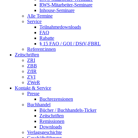
RWS-Mitarbeiter-Seminare
Inhouse-Seminare
Alle Termine
Service
Teilnahmedownloads
FAQ
Rabatte
§ 15 FAO / GOI / DStV-FBRL
Referent:innen
Zeitschriften
ZRI
ZBB
ZfIR
ZVI
ZWeR
Kontakt & Service
Presse
Buchrezensionen
Buchhandel
Bücher / Buchhandels-Ticker
Zeitschriften
Remissionen
Downloads
Verlagsgeschichte
Geschäftsführung