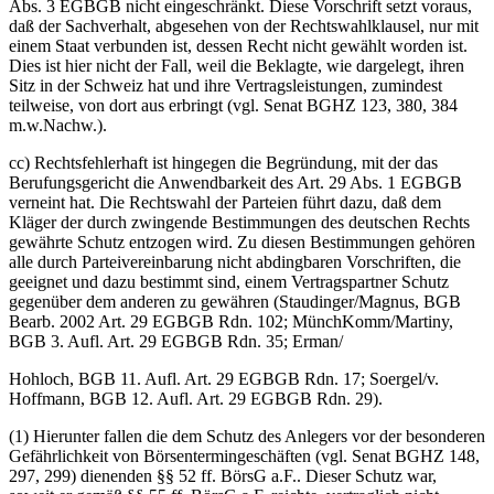
Abs. 3 EGBGB nicht eingeschränkt. Diese Vorschrift setzt voraus,
daß der Sachverhalt, abgesehen von der Rechtswahlklausel, nur mit
einem Staat verbunden ist, dessen Recht nicht gewählt worden ist.
Dies ist hier nicht der Fall, weil die Beklagte, wie dargelegt, ihren
Sitz in der Schweiz hat und ihre Vertragsleistungen, zumindest
teilweise, von dort aus erbringt (vgl. Senat BGHZ 123, 380, 384
m.w.Nachw.).
cc) Rechtsfehlerhaft ist hingegen die Begründung, mit der das
Berufungsgericht die Anwendbarkeit des Art. 29 Abs. 1 EGBGB
verneint hat. Die Rechtswahl der Parteien führt dazu, daß dem
Kläger der durch zwingende Bestimmungen des deutschen Rechts
gewährte Schutz entzogen wird. Zu diesen Bestimmungen gehören
alle durch Parteivereinbarung nicht abdingbaren Vorschriften, die
geeignet und dazu bestimmt sind, einem Vertragspartner Schutz
gegenüber dem anderen zu gewähren (Staudinger/Magnus, BGB
Bearb. 2002 Art. 29 EGBGB Rdn. 102; MünchKomm/Martiny,
BGB 3. Aufl. Art. 29 EGBGB Rdn. 35; Erman/
Hohloch, BGB 11. Aufl. Art. 29 EGBGB Rdn. 17; Soergel/v.
Hoffmann, BGB 12. Aufl. Art. 29 EGBGB Rdn. 29).
(1) Hierunter fallen die dem Schutz des Anlegers vor der besonderen
Gefährlichkeit von Börsentermingeschäften (vgl. Senat BGHZ 148,
297, 299) dienenden §§ 52 ff. BörsG a.F.. Dieser Schutz war,