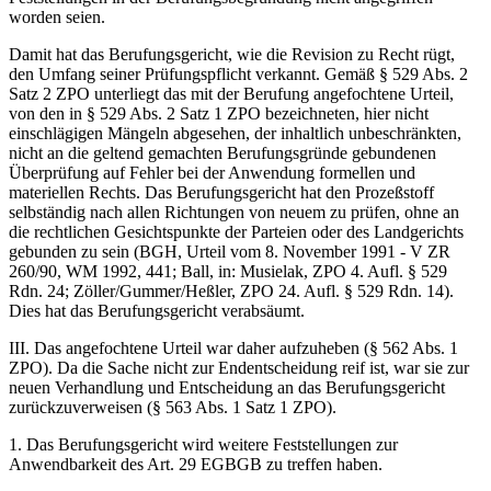
worden seien.
Damit hat das Berufungsgericht, wie die Revision zu Recht rügt,
den Umfang seiner Prüfungspflicht verkannt. Gemäß § 529 Abs. 2
Satz 2 ZPO unterliegt das mit der Berufung angefochtene Urteil,
von den in § 529 Abs. 2 Satz 1 ZPO bezeichneten, hier nicht
einschlägigen Mängeln abgesehen, der inhaltlich unbeschränkten,
nicht an die geltend gemachten Berufungsgründe gebundenen
Überprüfung auf Fehler bei der Anwendung formellen und
materiellen Rechts. Das Berufungsgericht hat den Prozeßstoff
selbständig nach allen Richtungen von neuem zu prüfen, ohne an
die rechtlichen Gesichtspunkte der Parteien oder des Landgerichts
gebunden zu sein (BGH, Urteil vom 8. November 1991 - V ZR
260/90, WM 1992, 441; Ball, in: Musielak, ZPO 4. Aufl. § 529
Rdn. 24; Zöller/Gummer/Heßler, ZPO 24. Aufl. § 529 Rdn. 14).
Dies hat das Berufungsgericht verabsäumt.
III. Das angefochtene Urteil war daher aufzuheben (§ 562 Abs. 1
ZPO). Da die Sache nicht zur Endentscheidung reif ist, war sie zur
neuen Verhandlung und Entscheidung an das Berufungsgericht
zurückzuverweisen (§ 563 Abs. 1 Satz 1 ZPO).
1. Das Berufungsgericht wird weitere Feststellungen zur
Anwendbarkeit des Art. 29 EGBGB zu treffen haben.