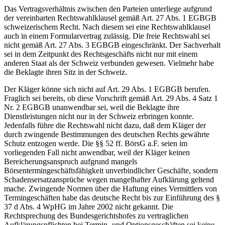
Das Vertragsverhältnis zwischen den Parteien unterliege aufgrund
der vereinbarten Rechtswahlklausel gemäß Art. 27 Abs. 1 EGBGB
schweizerischem Recht. Nach diesem sei eine Rechtswahlklausel
auch in einem Formularvertrag zulässig. Die freie Rechtswahl sei
nicht gemäß Art. 27 Abs. 3 EGBGB eingeschränkt. Der Sachverhalt
sei in dem Zeitpunkt des Rechtsgeschäfts nicht nur mit einem
anderen Staat als der Schweiz verbunden gewesen. Vielmehr habe
die Beklagte ihren Sitz in der Schweiz.
Der Kläger könne sich nicht auf Art. 29 Abs. 1 EGBGB berufen.
Fraglich sei bereits, ob diese Vorschrift gemäß Art. 29 Abs. 4 Satz 1
Nr. 2 EGBGB unanwendbar sei, weil die Beklagte ihre
Dienstleistungen nicht nur in der Schweiz erbringen konnte.
Jedenfalls führe die Rechtswahl nicht dazu, daß dem Kläger der
durch zwingende Bestimmungen des deutschen Rechts gewährte
Schutz entzogen werde. Die §§ 52 ff. BörsG a.F. seien im
vorliegenden Fall nicht anwendbar, weil der Kläger keinen
Bereicherungsanspruch aufgrund mangels
Börsentermingeschäftsfähigkeit unverbindlicher Geschäfte, sondern
Schadensersatzansprüche wegen mangelhafter Aufklärung geltend
mache. Zwingende Normen über die Haftung eines Vermittlers von
Termingeschäften habe das deutsche Recht bis zur Einführung des §
37 d Abs. 4 WpHG im Jahre 2002 nicht gekannt. Die
Rechtsprechung des Bundesgerichtshofes zu vertraglichen
Aufklärungspflichten bei Termin- und Optionsgeschäften sei keine