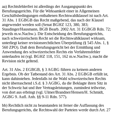
aa) Rechtsfehlerfrei ist allerdings der Ausgangspunkt des
Berufungsgerichts. Für die Wirksamkeit einer in Allgemeinen
Geschäftsbedingungen enthaltenen Rechtswahlklausel ist nach Art.
31 Abs. 1 EGBGB das Recht maßgebend, das nach der Klausel
angewendet werden soll (Senat BGHZ 123, 380, 383;
Staudinger/Hausmann, BGB Bearb. 2002 Art. 31 EGBGB Rdn. 72;
jeweils m.w.Nachw.). Die Entscheidung des Berufungsgerichts,
nach schweizerischem Recht sei die Rechtswahlklausel wirksam,
unterliegt keiner revisionsrechtlichen Überprüfung (§ 545 Abs. 1, §
560 ZPO). Daß dem Berufungsgericht bei der Ermittlung und
Anwendung des schweizerischen Rechts ein Verfahrensfehler
unterlaufen ist (vgl. BGHZ 118, 151, 162 m.w.Nachw.), macht die
Revision nicht geltend.
Art. 31 Abs. 2 EGBGB, § 3 AGBG führen zu keinem anderen
Ergebnis. Ob der Tatbestand des Art. 31 Abs. 2 EGBGB erfüllt ist,
kann dahinstehen. Jedenfalls ist die Wahl schweizerischen Rechts
nicht überraschend i.S.d. § 3 AGBG, da die Beklagte ihren Sitz in
der Schweiz hat und ihre Vertragsleistungen, zumindest teilweise,
von dort aus erbringt (vgl. Ulmer/Brandner/Hensen/H. Schmidt,
AGBG 9. Aufl. Anh. §§ 9-11 Rdn. 577).
bb) Rechtlich nicht zu beanstanden ist ferner die Auffassung des
Berufungsgerichts, die Rechtswahl der Parteien werde durch Art. 27