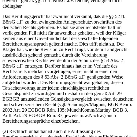
soweit er gemäß §§ 55 ff. BörsG a.F. reichte, vertraglich nicht
abdingbar.
Das Berufungsgericht hat zwar nicht verkannt, daß die §§ 52 ff.
BörsG a.F. zu den zwingenden Anlegerschutzvorschriften des
deutschen Rechts gehörten. Es hat sie aber rechtsfehlerhaft im
vorliegenden Fall nicht für anwendbar gehalten, weil der Kläger
keinen aus einer Unverbindlichkeit der Geschäfte folgenden
Bereicherungsanspruch geltend mache. Dies trifft nicht zu. Der
Kläger hat, wie die Revision zu Recht rügt, vor dem Landgericht
ausdrücklich geltend gemacht, durch die Vereinbarung
schweizerischen Rechts werde ihm der Schutz des § 53 Abs. 2
BörsG a.F. entzogen. Darüber hinaus hat er im Verlaufe des
Rechtsstreits mehrfach vorgetragen, er sei nicht in einer den
Anforderungen des § 53 Abs. 2 BörsG a.F. genügenden Weise
aufgeklärt worden. Das Berufungsgericht war gehalten, diesen
Tatsachenvortrag unter jedem einschlägigen rechtlichen
Gesichtspunkt zu würdigen und deshalb in den gemäß Art. 29
EGBGB anzustellenden Günstigkeitsvergleich zwischen deutschem
und schweizerischem Recht (vgl. Staudinger/Magnus, BGB Bearb.
2002 Art. 29 EGBGB Rdn. 105; MünchKomm/Martiny, BGB 3.
Aufl. Art. 29 EGBGB Rdn. 37; jeweils m.w.Nachw.) auch
Bereicherungsansprüche einzubeziehen.
(2) Rechtlich unhaltbar ist auch die Auffassung des
Berufungsgerichts, das deutsche Recht habe bis zur Einführung des