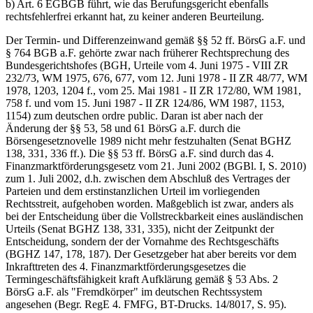
b) Art. 6 EGBGB führt, wie das Berufungsgericht ebenfalls
rechtsfehlerfrei erkannt hat, zu keiner anderen Beurteilung.
Der Termin- und Differenzeinwand gemäß §§ 52 ff. BörsG a.F. und
§ 764 BGB a.F. gehörte zwar nach früherer Rechtsprechung des
Bundesgerichtshofes (BGH, Urteile vom 4. Juni 1975 - VIII ZR
232/73, WM 1975, 676, 677, vom 12. Juni 1978 - II ZR 48/77, WM
1978, 1203, 1204 f., vom 25. Mai 1981 - II ZR 172/80, WM 1981,
758 f. und vom 15. Juni 1987 - II ZR 124/86, WM 1987, 1153,
1154) zum deutschen ordre public. Daran ist aber nach der
Änderung der §§ 53, 58 und 61 BörsG a.F. durch die
Börsengesetznovelle 1989 nicht mehr festzuhalten (Senat BGHZ
138, 331, 336 ff.). Die §§ 53 ff. BörsG a.F. sind durch das 4.
Finanzmarktförderungsgesetz vom 21. Juni 2002 (BGBl. I, S. 2010)
zum 1. Juli 2002, d.h. zwischen dem Abschluß des Vertrages der
Parteien und dem erstinstanzlichen Urteil im vorliegenden
Rechtsstreit, aufgehoben worden. Maßgeblich ist zwar, anders als
bei der Entscheidung über die Vollstreckbarkeit eines ausländischen
Urteils (Senat BGHZ 138, 331, 335), nicht der Zeitpunkt der
Entscheidung, sondern der der Vornahme des Rechtsgeschäfts
(BGHZ 147, 178, 187). Der Gesetzgeber hat aber bereits vor dem
Inkrafttreten des 4. Finanzmarktförderungsgesetzes die
Termingeschäftsfähigkeit kraft Aufklärung gemäß § 53 Abs. 2
BörsG a.F. als "Fremdkörper" im deutschen Rechtssystem
angesehen (Begr. RegE 4. FMFG, BT-Drucks. 14/8017, S. 95).