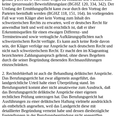
keine (prozessuale) Beweisführungslast (BGHZ 120, 334, 342). Der
Umfang der Ermittlungspflicht kann zwar durch den Vortrag der
Parteien beeinflußt werden (BGHZ 118, 151, 164). Im vorliegenden
Fall war vom Kläger aber kein Vortrag zum Inhalt des
schweizerischen Rechts zu erwarten, weil er deutsches Recht für
anwendbar hielt und weil nicht ersichtlich ist, daß er über
Erkenntnisquellen für einen etwaigen Differenz- und
Termineinwand sowie vertragliche Aufklärungspflichten nach
schweizerischem Recht verfügte. Es kann auch keine Rede davon
sein, der Kläger verfolge nur Ansprüche nach deutschem Recht und
nicht nach schweizerischem Recht. Er macht den im Klageantrag
bezeichneten Zahlungsanspruch geltend, ohne dieses Begehren
durch die seiner Begründung dienenden Rechtsausführungen
einzuschränken.
2. Rechtsfehlerhaft ist auch die Behandlung deliktischer Ansprüche.
Das Berufungsgericht hat zwar allgemein ausgeführt, das
landgerichtliche Urteil halte einer Überprüfung stand. Im
Berufungsurteil kommt aber nicht ansatzweise zum Ausdruck, daß
das Berufungsgericht deliktische Ansprüche einer eigenen
rechtlichen Prüfung unterzogen hat. Das Berufungsgericht hat
Ausführungen zu einer deliktischen Haftung vielmehr ausdrücklich
als entbehrlich angesehen, weil das Landgericht diese mit
detaillierter Begründung verneint habe und dessen diesbezügliche
Feststellungen in der Berufungsbegründung nicht angegriffen