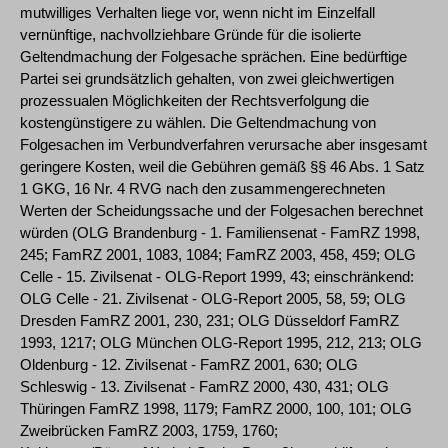
mutwilliges Verhalten liege vor, wenn nicht im Einzelfall
vernünftige, nachvollziehbare Gründe für die isolierte
Geltendmachung der Folgesache sprächen. Eine bedürftige
Partei sei grundsätzlich gehalten, von zwei gleichwertigen
prozessualen Möglichkeiten der Rechtsverfolgung die
kostengünstigere zu wählen. Die Geltendmachung von
Folgesachen im Verbundverfahren verursache aber insgesamt
geringere Kosten, weil die Gebühren gemäß §§ 46 Abs. 1 Satz
1 GKG, 16 Nr. 4 RVG nach den zusammengerechneten
Werten der Scheidungssache und der Folgesachen berechnet
würden (OLG Brandenburg - 1. Familiensenat - FamRZ 1998,
245; FamRZ 2001, 1083, 1084; FamRZ 2003, 458, 459; OLG
Celle - 15. Zivilsenat - OLG-Report 1999, 43; einschränkend:
OLG Celle - 21. Zivilsenat - OLG-Report 2005, 58, 59; OLG
Dresden FamRZ 2001, 230, 231; OLG Düsseldorf FamRZ
1993, 1217; OLG München OLG-Report 1995, 212, 213; OLG
Oldenburg - 12. Zivilsenat - FamRZ 2001, 630; OLG
Schleswig - 13. Zivilsenat - FamRZ 2000, 430, 431; OLG
Thüringen FamRZ 1998, 1179; FamRZ 2000, 100, 101; OLG
Zweibrücken FamRZ 2003, 1759, 1760;