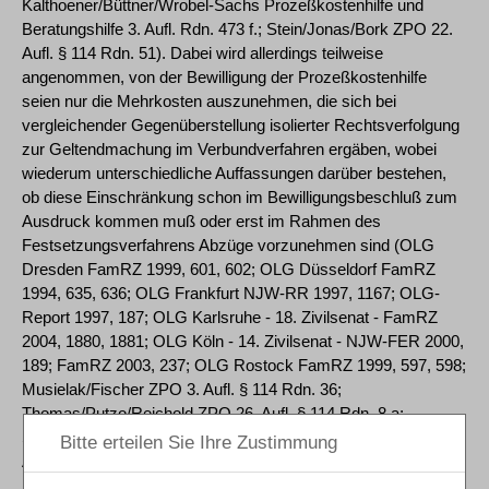
Kalthoener/Büttner/Wrobel-Sachs Prozeßkostenhilfe und
Beratungshilfe 3. Aufl. Rdn. 473 f.; Stein/Jonas/Bork ZPO 22.
Aufl. § 114 Rdn. 51). Dabei wird allerdings teilweise
angenommen, von der Bewilligung der Prozeßkostenhilfe
seien nur die Mehrkosten auszunehmen, die sich bei
vergleichender Gegenüberstellung isolierter Rechtsverfolgung
zur Geltendmachung im Verbundverfahren ergäben, wobei
wiederum unterschiedliche Auffassungen darüber bestehen,
ob diese Einschränkung schon im Bewilligungsbeschluß zum
Ausdruck kommen muß oder erst im Rahmen des
Festsetzungsverfahrens Abzüge vorzunehmen sind (OLG
Dresden FamRZ 1999, 601, 602; OLG Düsseldorf FamRZ
1994, 635, 636; OLG Frankfurt NJW-RR 1997, 1167; OLG-
Report 1997, 187; OLG Karlsruhe - 18. Zivilsenat - FamRZ
2004, 1880, 1881; OLG Köln - 14. Zivilsenat - NJW-FER 2000,
189; FamRZ 2003, 237; OLG Rostock FamRZ 1999, 597, 598;
Musielak/Fischer ZPO 3. Aufl. § 114 Rdn. 36;
Thomas/Putzo/Reichold ZPO 26. Aufl. § 114 Rdn. 8 a;
Schwab/Maurer/Borth Handbuch des Scheidungsrechts 4.
Aufl. Kap. I Rdn. 170 f.).