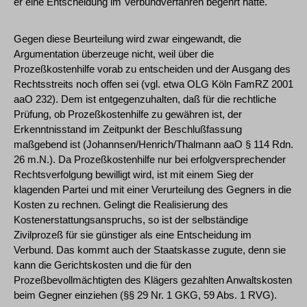
er eine Entscheidung im Verbundverfahren begehrt hätte.
Gegen diese Beurteilung wird zwar eingewandt, die
Argumentation überzeuge nicht, weil über die
Prozeßkostenhilfe vorab zu entscheiden und der Ausgang des
Rechtsstreits noch offen sei (vgl. etwa OLG Köln FamRZ 2001
aaO 232). Dem ist entgegenzuhalten, daß für die rechtliche
Prüfung, ob Prozeßkostenhilfe zu gewähren ist, der
Erkenntnisstand im Zeitpunkt der Beschlußfassung
maßgebend ist (Johannsen/Henrich/Thalmann aaO § 114 Rdn.
26 m.N.). Da Prozeßkostenhilfe nur bei erfolgversprechender
Rechtsverfolgung bewilligt wird, ist mit einem Sieg der
klagenden Partei und mit einer Verurteilung des Gegners in die
Kosten zu rechnen. Gelingt die Realisierung des
Kostenerstattungsanspruchs, so ist der selbständige
Zivilprozeß für sie günstiger als eine Entscheidung im
Verbund. Das kommt auch der Staatskasse zugute, denn sie
kann die Gerichtskosten und die für den
Prozeßbevollmächtigten des Klägers gezahlten Anwaltskosten
beim Gegner einziehen (§§ 29 Nr. 1 GKG, 59 Abs. 1 RVG).