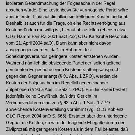
isolierten Geltendmachung der Folgesache in der Regel
absehen würde. Eine kostenbewußte vermögende Partei wäre
aber in erster Linie auf die allein sie treffenden Kosten bedacht.
Deshalb ist auch für die Frage, ob eine Rechtsverfolgung aus
Kostengründen mutwillig ist, hierauf abzustellen (ebenso etwa
OLG Hamm FamRZ 2001 aaO 232; OLG Karlsruhe Beschluß
vom 21. April 2004 aaO). Dann kann aber nicht davon
ausgegangen werden, daß im Rahmen des
Scheidungsverbunds geringere Kosten entstehen würden.
Während nämlich die obsiegende Partei der isoliert geltend
gemachten Folgesache einen Kostenerstattungsanspruch
gegen den Gegner erlangt (§ 91 Abs. 1 ZPO), werden die
Kosten der Folgesachen im Regelfall gegeneinander
aufgehoben (§ 93 a Abs. 1 Satz 1 ZPO). Für die Partei besteht
jedenfalls keine Gewißheit, daß das Gericht im
Verbundverfahren eine von § 93 a Abs. 1 Satz 1 ZPO
abweichende Kostenverteilung vornimmt (vgl. OLG Koblenz
OLG-Report 2004 aaO S. 665). Erstattet aber der unterlegene
Gegner die Kosten, so wird der klagende Ehegatte durch den
Zivilprozeß mit geringeren Kosten als in dem Fall belastet, daß