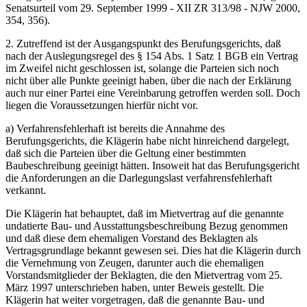
Senatsurteil vom 29. September 1999 - XII ZR 313/98 - NJW 2000,
354, 356).
2. Zutreffend ist der Ausgangspunkt des Berufungsgerichts, daß
nach der Auslegungsregel des § 154 Abs. 1 Satz 1 BGB ein Vertrag
im Zweifel nicht geschlossen ist, solange die Parteien sich noch
nicht über alle Punkte geeinigt haben, über die nach der Erklärung
auch nur einer Partei eine Vereinbarung getroffen werden soll. Doch
liegen die Voraussetzungen hierfür nicht vor.
a) Verfahrensfehlerhaft ist bereits die Annahme des
Berufungsgerichts, die Klägerin habe nicht hinreichend dargelegt,
daß sich die Parteien über die Geltung einer bestimmten
Baubeschreibung geeinigt hätten. Insoweit hat das Berufungsgericht
die Anforderungen an die Darlegungslast verfahrensfehlerhaft
verkannt.
Die Klägerin hat behauptet, daß im Mietvertrag auf die genannte
undatierte Bau- und Ausstattungsbeschreibung Bezug genommen
und daß diese dem ehemaligen Vorstand des Beklagten als
Vertragsgrundlage bekannt gewesen sei. Dies hat die Klägerin durch
die Vernehmung von Zeugen, darunter auch die ehemaligen
Vorstandsmitglieder der Beklagten, die den Mietvertrag vom 25.
März 1997 unterschrieben haben, unter Beweis gestellt. Die
Klägerin hat weiter vorgetragen, daß die genannte Bau- und