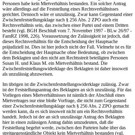
Personen habe kein Mietverhältnis bestanden. Ein solcher Antrag
wäre allerdings auf die Feststellung eines Rechtsverhältnisses
gerichtet. Dennoch wäre er unzulässig. Zwar kann Gegenstand einer
Zwischenfeststellungsklage nach § 256 Abs. 2 ZPO auch ein
Rechtsverhältnis sein, das zwischen einer Partei und einem Dritten
besteht (vgl. BGH Beschluß vom 7. November 1997 - BLw 26/97 -
FamRZ 1998, 226). Voraussetzung der Zulässigkeit ist jedoch, daß
dieses Rechtsverhältnis für die Entscheidung der Hauptsache
präjudiziell ist. Dies ist hier jedoch nicht der Fall. Vielmehr ist es für
die Entscheidung der Hauptsache ohne Bedeutung, ob zwischen
dem Beklagten und den nicht am Rechtsstreit beteiligten Personen
Susan H. und Klaus M. ein Mietverhältnis bestand. Die
Zwischenfeststellungswiderklage des Beklagten ist daher insoweit
als unzulässig abzuweisen.
Im übrigen ist die Zwischenfeststellungswiderklage zulässig. Zwar
ist der Feststellungsantrag des Beklagten an sich unzulässig. Für das
Vorliegen eines Mietverhältnisses ist nämlich der Abschluß eines
Mietvertrages nur eine bloße Vorfrage, die nicht zum Gegenstand
einer Zwischenfeststellungsklage nach § 256 Abs. 2 ZPO gemacht
werden kann, da es sich insoweit nicht um ein Rechtsverhältnis
handelt. Jedoch ist der an sich unzulässige Antrag des Beklagten
hier in einen zulässigen Antrag dahin umzudeuten, daß die
Feststellung begehrt werde, zwischen den Parteien habe über das
streitgegenständliche Objekt kein Mietverhältnis bestanden (vgl.