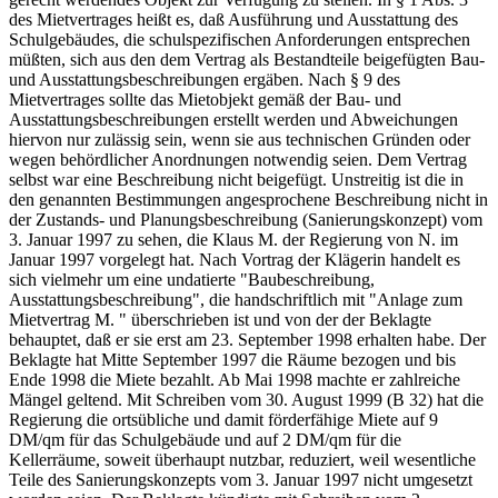
des Mietvertrages heißt es, daß Ausführung und Ausstattung des
Schulgebäudes, die schulspezifischen Anforderungen entsprechen
müßten, sich aus den dem Vertrag als Bestandteile beigefügten Bau-
und Ausstattungsbeschreibungen ergäben. Nach § 9 des
Mietvertrages sollte das Mietobjekt gemäß der Bau- und
Ausstattungsbeschreibungen erstellt werden und Abweichungen
hiervon nur zulässig sein, wenn sie aus technischen Gründen oder
wegen behördlicher Anordnungen notwendig seien. Dem Vertrag
selbst war eine Beschreibung nicht beigefügt. Unstreitig ist die in
den genannten Bestimmungen angesprochene Beschreibung nicht in
der Zustands- und Planungsbeschreibung (Sanierungskonzept) vom
3. Januar 1997 zu sehen, die Klaus M. der Regierung von N. im
Januar 1997 vorgelegt hat. Nach Vortrag der Klägerin handelt es
sich vielmehr um eine undatierte "Baubeschreibung,
Ausstattungsbeschreibung", die handschriftlich mit "Anlage zum
Mietvertrag M. " überschrieben ist und von der der Beklagte
behauptet, daß er sie erst am 23. September 1998 erhalten habe. Der
Beklagte hat Mitte September 1997 die Räume bezogen und bis
Ende 1998 die Miete bezahlt. Ab Mai 1998 machte er zahlreiche
Mängel geltend. Mit Schreiben vom 30. August 1999 (B 32) hat die
Regierung die ortsübliche und damit förderfähige Miete auf 9
DM/qm für das Schulgebäude und auf 2 DM/qm für die
Kellerräume, soweit überhaupt nutzbar, reduziert, weil wesentliche
Teile des Sanierungskonzepts vom 3. Januar 1997 nicht umgesetzt