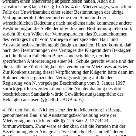
wirksam einen Mietvertrag abgeschlossen haben. Auch die
salvatorische Klausel des § 15 Abs. 4 des Mietvertrages, wonach im
Falle der Unwirksamkeit einer seiner Bestimmungen der übrige
Vertrag unberührt bleiben und eine dem Sinne und der
wirtschaftlichen Bedeutung nach möglichst nahe kommende andere
Bestimmung an die Stelle der unwirksamen Bestimmung treten soll,
spricht für den Willen der Vertragsparteien, das Zustandekommen
des Vertrages nicht vom Vorliegen einer speziellen Bau- und
Ausstattungsbeschreibung abhängig zu machen. Hinzu kommt, daß
nach den Bestimmungen des Vertrages die Klägerin dem Beklagten
auch in diesem Fall einen Bauzustand schuldete, der den
spezifischen Anforderungen einer M. -Schule gerecht wurde und der
die staatliche Förderfähigkeit des vereinbarten Mietzinses aufwies.
Zur Konkretisierung dieser Verpflichtung der Klägerin hätte dann im
Rahmen einer ergänzenden Vertragsauslegung auf die der
Regierung von N. vorgelegte Beschreibung vom 3. Januar 1997
zurückgegriffen werden können. Die Nichteinhaltung des dort
beschriebenen Standards würde Gewährleistungsansprüche des
Beklagten auslösen (§§ 536 ff. BGB a. F.).
4. Für den Fall der Nichtexistenz der im Mietvertrag in Bezug
genommenen Bau- und Ausstattungsbeschreibung wäre der
Mietvertrag auch nicht gemäß §§ 125 Satz 2, 127 BGB
formunwirksam. Zwar wäre es denkbar, daß die Parteien mit der
Bezeichnung einer Anlage als "wesentlicher Bestandteil" deren