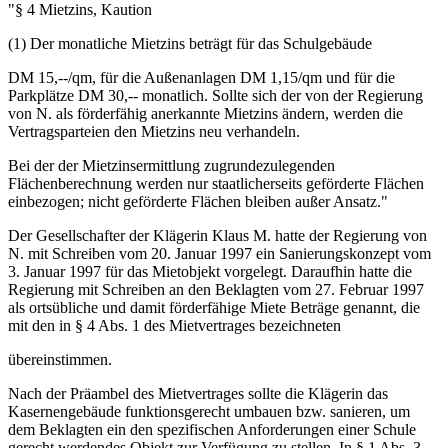
"§ 4 Mietzins, Kaution
(1) Der monatliche Mietzins beträgt für das Schulgebäude
DM 15,--/qm, für die Außenanlagen DM 1,15/qm und für die
Parkplätze DM 30,-- monatlich. Sollte sich der von der Regierung
von N. als förderfähig anerkannte Mietzins ändern, werden die
Vertragsparteien den Mietzins neu verhandeln.
Bei der der Mietzinsermittlung zugrundezulegenden
Flächenberechnung werden nur staatlicherseits geförderte Flächen
einbezogen; nicht geförderte Flächen bleiben außer Ansatz."
Der Gesellschafter der Klägerin Klaus M. hatte der Regierung von
N. mit Schreiben vom 20. Januar 1997 ein Sanierungskonzept vom
3. Januar 1997 für das Mietobjekt vorgelegt. Daraufhin hatte die
Regierung mit Schreiben an den Beklagten vom 27. Februar 1997
als ortsübliche und damit förderfähige Miete Beträge genannt, die
mit den in § 4 Abs. 1 des Mietvertrages bezeichneten
übereinstimmen.
Nach der Präambel des Mietvertrages sollte die Klägerin das
Kasernengebäude funktionsgerecht umbauen bzw. sanieren, um
dem Beklagten ein den spezifischen Anforderungen einer Schule
gerecht werdendes Objekt zur Verfügung zu stellen. In § 1 Abs. 3