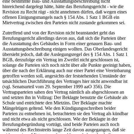
eine bestimmte Bau- und Ausstattungsbeschreibung nicht
hinreichend dargelegt hätte, hätte das Berufungsgericht - wie die
Revision zu Recht rügt - nicht annehmen dürfen, daß wegen eines
offenen Einigungsmangels nach § 154 Abs. 1 Satz 1 BGB ein
Mietvertrag zwischen den Parteien nicht zustande gekommen sei.
Zutreffend und von der Revision nicht beanstandet geht das
Berufungsgericht allerdings davon aus, daß sich die Parteien über
die Ausstattung des Gebäudes in Form einer genauen Bau- und
Ausstattungsbeschreibung einigen wollten. Das Oberlandesgericht
übersieht jedoch, daß die Auslegungsregel des § 154 Abs. 1 Satz 1
BGB, derzufolge ein Vertrag im Zweifel nicht geschlossen ist,
solange die Parteien sich noch nicht über alle Punkte geeinigt haben,
über die nach der Erklärung auch nur einer Partei eine Vereinbarung
getroffen werden soll, angesichts der feststehenden Umstände der
tatsächlichen Durchführung des Vertrages hier nicht anwendbar ist
(vgl. Senatsurteil vom 29. September 1999 aaO 356). Die
Vertragsparteien sahen den Vertrag nämlich als abgeschlossen an
und setzten ihn in Vollzug: Der Beklagte benutzte die Gebäude als
Schule und entrichtete den Mietzins. Der Beklagte machte
Mängelrügen geltend. Wie den Kündigungsschreiben beider
Parteien zu entnehmen ist, betrachteten sie den Vertrag als kündbar
und nicht etwa als nicht geschlossen. Wie der Beklagte in der
Berufungsbegründung vorträgt, sind beide Parteien auch noch
während des Rechtsstreits lange Zeit davon ausgegangen, daß sie