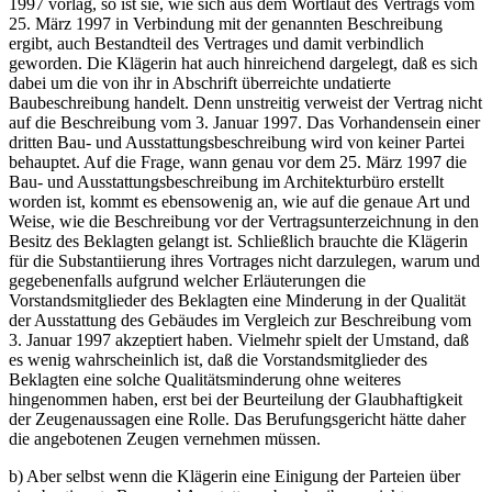
1997 vorlag, so ist sie, wie sich aus dem Wortlaut des Vertrags vom
25. März 1997 in Verbindung mit der genannten Beschreibung
ergibt, auch Bestandteil des Vertrages und damit verbindlich
geworden. Die Klägerin hat auch hinreichend dargelegt, daß es sich
dabei um die von ihr in Abschrift überreichte undatierte
Baubeschreibung handelt. Denn unstreitig verweist der Vertrag nicht
auf die Beschreibung vom 3. Januar 1997. Das Vorhandensein einer
dritten Bau- und Ausstattungsbeschreibung wird von keiner Partei
behauptet. Auf die Frage, wann genau vor dem 25. März 1997 die
Bau- und Ausstattungsbeschreibung im Architekturbüro erstellt
worden ist, kommt es ebensowenig an, wie auf die genaue Art und
Weise, wie die Beschreibung vor der Vertragsunterzeichnung in den
Besitz des Beklagten gelangt ist. Schließlich brauchte die Klägerin
für die Substantiierung ihres Vortrages nicht darzulegen, warum und
gegebenenfalls aufgrund welcher Erläuterungen die
Vorstandsmitglieder des Beklagten eine Minderung in der Qualität
der Ausstattung des Gebäudes im Vergleich zur Beschreibung vom
3. Januar 1997 akzeptiert haben. Vielmehr spielt der Umstand, daß
es wenig wahrscheinlich ist, daß die Vorstandsmitglieder des
Beklagten eine solche Qualitätsminderung ohne weiteres
hingenommen haben, erst bei der Beurteilung der Glaubhaftigkeit
der Zeugenaussagen eine Rolle. Das Berufungsgericht hätte daher
die angebotenen Zeugen vernehmen müssen.
b) Aber selbst wenn die Klägerin eine Einigung der Parteien über