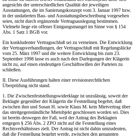
angesichts der unterschiedlichen Qualität der jeweiligen
Ausstattungen, die im Sanierungskonzept vom 3. Januar 1997 bzw.
in der undatierten Bau- und Ausstattungsbeschreibung vorgesehen
seien, nicht durch ergänzende Vertragsauslegung bestimmen.
Vielmehr liege ein offener Einigungsmangel im Sinne von § 154
Abs. 1 Satz 1 BGB vor.
Ein konkludenter Vertragsschluß sei zu verneinen. Die Entwicklung
der Vertragsverhandlungen, der Vertragsschluß mit Regelungslücke
vom 25. März 1997 und die weitere Entwicklung bis zum 23.
September 1998 lasse es auch nach den Darlegungen der Klägerin
nicht zu, auf einen eindeutigen Geschäftswillen der Parteien zu
schließen.
II. Diese Ausführungen halten einer revisionsrechtlichen
Überprüfung nicht stand.
1. Die Zwischenfeststellungswiderklage ist unzulässig, soweit der
Beklagte gegenüber der Klägerin die Feststellung begehrt, daß
zwischen ihm und Susan H. sowie Klaus M. kein Mietvertrag über
das streitgegenständliche Mietobjekt geschlossen worden sei. Dies
ist bereits deswegen der Fall, weil der Antrag des Beklagten
entgegen § 256 Abs. 2 ZPO nicht auf die Feststellung eines
Rechtsverhältnisses zielt. Der Antrag ist nicht dahin umzudeuten,
daß die Feststellung begehrt werde, zwischen den genannten