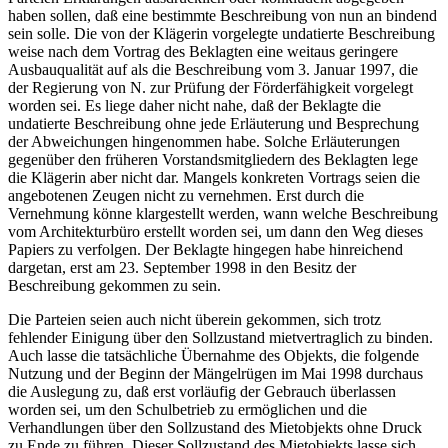
haben sollen, daß eine bestimmte Beschreibung von nun an bindend
sein solle. Die von der Klägerin vorgelegte undatierte Beschreibung
weise nach dem Vortrag des Beklagten eine weitaus geringere
Ausbauqualität auf als die Beschreibung vom 3. Januar 1997, die
der Regierung von N. zur Prüfung der Förderfähigkeit vorgelegt
worden sei. Es liege daher nicht nahe, daß der Beklagte die
undatierte Beschreibung ohne jede Erläuterung und Besprechung
der Abweichungen hingenommen habe. Solche Erläuterungen
gegenüber den früheren Vorstandsmitgliedern des Beklagten lege
die Klägerin aber nicht dar. Mangels konkreten Vortrags seien die
angebotenen Zeugen nicht zu vernehmen. Erst durch die
Vernehmung könne klargestellt werden, wann welche Beschreibung
vom Architekturbüro erstellt worden sei, um dann den Weg dieses
Papiers zu verfolgen. Der Beklagte hingegen habe hinreichend
dargetan, erst am 23. September 1998 in den Besitz der
Beschreibung gekommen zu sein.
Die Parteien seien auch nicht überein gekommen, sich trotz
fehlender Einigung über den Sollzustand mietvertraglich zu binden.
Auch lasse die tatsächliche Übernahme des Objekts, die folgende
Nutzung und der Beginn der Mängelrügen im Mai 1998 durchaus
die Auslegung zu, daß erst vorläufig der Gebrauch überlassen
worden sei, um den Schulbetrieb zu ermöglichen und die
Verhandlungen über den Sollzustand des Mietobjekts ohne Druck
zu Ende zu führen. Dieser Sollzustand des Mietobjekts lasse sich