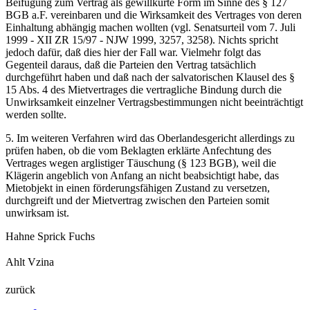
Beifügung zum Vertrag als gewillkürte Form im Sinne des § 127
BGB a.F. vereinbaren und die Wirksamkeit des Vertrages von deren
Einhaltung abhängig machen wollten (vgl. Senatsurteil vom 7. Juli
1999 - XII ZR 15/97 - NJW 1999, 3257, 3258). Nichts spricht
jedoch dafür, daß dies hier der Fall war. Vielmehr folgt das
Gegenteil daraus, daß die Parteien den Vertrag tatsächlich
durchgeführt haben und daß nach der salvatorischen Klausel des §
15 Abs. 4 des Mietvertrages die vertragliche Bindung durch die
Unwirksamkeit einzelner Vertragsbestimmungen nicht beeinträchtigt
werden sollte.
5. Im weiteren Verfahren wird das Oberlandesgericht allerdings zu
prüfen haben, ob die vom Beklagten erklärte Anfechtung des
Vertrages wegen arglistiger Täuschung (§ 123 BGB), weil die
Klägerin angeblich von Anfang an nicht beabsichtigt habe, das
Mietobjekt in einen förderungsfähigen Zustand zu versetzen,
durchgreift und der Mietvertrag zwischen den Parteien somit
unwirksam ist.
Hahne Sprick Fuchs
Ahlt Vzina
zurück