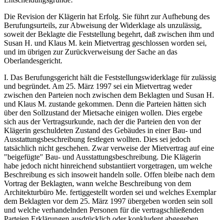
Die Revision der Klägerin hat Erfolg. Sie führt zur Aufhebung des
Berufungsurteils, zur Abweisung der Widerklage als unzulässig,
soweit der Beklagte die Feststellung begehrt, daß zwischen ihm und
Susan H. und Klaus M. kein Mietvertrag geschlossen worden sei,
und im übrigen zur Zurückverweisung der Sache an das
Oberlandesgericht.
I. Das Berufungsgericht hält die Feststellungswiderklage für zulässig
und begründet. Am 25. März 1997 sei ein Mietvertrag weder
zwischen den Parteien noch zwischen dem Beklagten und Susan H.
und Klaus M. zustande gekommen. Denn die Parteien hätten sich
über den Sollzustand der Mietsache einigen wollen. Dies ergebe
sich aus der Vertragsurkunde, nach der die Parteien den von der
Klägerin geschuldeten Zustand des Gebäudes in einer Bau- und
Ausstattungsbeschreibung festlegen wollten. Dies sei jedoch
tatsächlich nicht geschehen. Zwar verweise der Mietvertrag auf eine
"beigefügte" Bau- und Ausstattungsbeschreibung. Die Klägerin
habe jedoch nicht hinreichend substantiiert vorgetragen, um welche
Beschreibung es sich insoweit handeln solle. Offen bleibe nach dem
Vortrag der Beklagten, wann welche Beschreibung von dem
Architekturbüro Me. fertiggestellt worden sei und welches Exemplar
dem Beklagten vor dem 25. März 1997 übergeben worden sein soll
und welche verhandelnden Personen für die vertragschließenden
Parteien Erklärungen ausdrücklich oder konkludent abgegeben