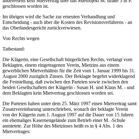
andererseits kein Mietvertrag über das Mietobjekt M. straße 5 in P.
geschlossen worden ist.
Im übrigen wird die Sache zur erneuten Verhandlung und
Entscheidung - auch über die Kosten des Revisionsverfahrens - an
das Oberlandesgericht zurückverwiesen.
Von Rechts wegen
Tatbestand:
Die Klägerin, eine Gesellschaft bürgerlichen Rechts, verlangt vom
Beklagten, einem eingetragenen Verein, Mietzins aus einem
gewerblichen Mietverhältnis für die Zeit vom 1. Januar 1999 bis 31.
August 2000 zuzüglich Zinsen. Der Beklagte begehrt widerklagend
die Feststellung, daß zwischen den Parteien sowie zwischen den
beiden Gesellschaftern der Klägerin - Susan H. und Klaus M. - und
dem Beklagten kein Mietvertrag geschlossen worden sei.
Die Parteien haben unter dem 25. März 1997 einen Mietvertrag samt
Zusatzvereinbarung unterschrieben, wonach der beklagte Verein
von der Klägerin zum 1. August 1997 auf die Dauer von 15 Jahren
ein ehemaliges Kasernengelände zum Betrieb einer M. -Schule
anmietete. Zur Höhe des Mietzinses heißt es in § 4 Abs. 1 des
Mietvertrages: