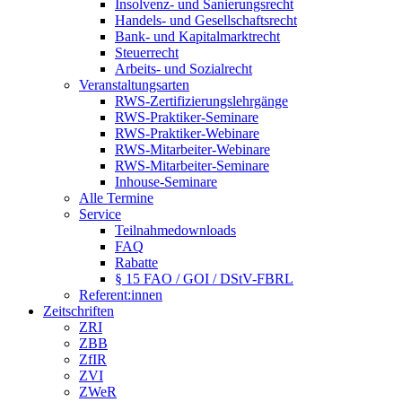
Insolvenz- und Sanierungsrecht
Handels- und Gesellschaftsrecht
Bank- und Kapitalmarktrecht
Steuerrecht
Arbeits- und Sozialrecht
Veranstaltungsarten
RWS-Zertifizierungslehrgänge
RWS-Praktiker-Seminare
RWS-Praktiker-Webinare
RWS-Mitarbeiter-Webinare
RWS-Mitarbeiter-Seminare
Inhouse-Seminare
Alle Termine
Service
Teilnahmedownloads
FAQ
Rabatte
§ 15 FAO / GOI / DStV-FBRL
Referent:innen
Zeitschriften
ZRI
ZBB
ZfIR
ZVI
ZWeR