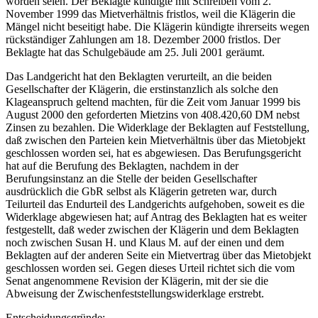
worden seien. Der Beklagte kündigte mit Schreiben vom 2.
November 1999 das Mietverhältnis fristlos, weil die Klägerin die
Mängel nicht beseitigt habe. Die Klägerin kündigte ihrerseits wegen
rückständiger Zahlungen am 18. Dezember 2000 fristlos. Der
Beklagte hat das Schulgebäude am 25. Juli 2001 geräumt.
Das Landgericht hat den Beklagten verurteilt, an die beiden
Gesellschafter der Klägerin, die erstinstanzlich als solche den
Klageanspruch geltend machten, für die Zeit vom Januar 1999 bis
August 2000 den geforderten Mietzins von 408.420,60 DM nebst
Zinsen zu bezahlen. Die Widerklage der Beklagten auf Feststellung,
daß zwischen den Parteien kein Mietverhältnis über das Mietobjekt
geschlossen worden sei, hat es abgewiesen. Das Berufungsgericht
hat auf die Berufung des Beklagten, nachdem in der
Berufungsinstanz an die Stelle der beiden Gesellschafter
ausdrücklich die GbR selbst als Klägerin getreten war, durch
Teilurteil das Endurteil des Landgerichts aufgehoben, soweit es die
Widerklage abgewiesen hat; auf Antrag des Beklagten hat es weiter
festgestellt, daß weder zwischen der Klägerin und dem Beklagten
noch zwischen Susan H. und Klaus M. auf der einen und dem
Beklagten auf der anderen Seite ein Mietvertrag über das Mietobjekt
geschlossen worden sei. Gegen dieses Urteil richtet sich die vom
Senat angenommene Revision der Klägerin, mit der sie die
Abweisung der Zwischenfeststellungswiderklage erstrebt.
Entscheidungsgründe: