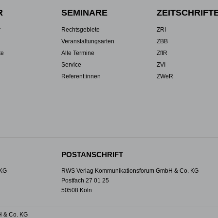
R
SEMINARE
ZEITSCHRIFT
r
Rechtsgebiete
ZRI
Veranstaltungsarten
ZBB
te
Alle Termine
ZfIR
Service
ZVI
Referent:innen
ZWeR
POSTANSCHRIFT
 KG
RWS Verlag Kommunikationsforum GmbH & Co. KG
Postfach 27 01 25
50508 Köln
 & Co. KG