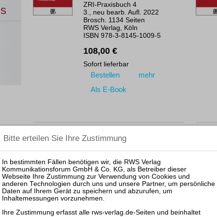
ZRI-Praxisbuch 4
ns
3., neu bearb. Aufl. 2022
Brosch. 1134 Seiten
RWS Verlag, Köln
ISBN 978-3-8145-1009-5
108,00 €
Sofort lieferbar
Bestellen
mehr
Als E-Book
Martini / Stark
Der Sachwalter
ZRI-Praxisbuch 6
2., neu bearb. Aufl. 2020
Brosch. 204 Seiten
RWS Verlag, Köln
ISBN 978-3-8145-9029-5
64,00 €