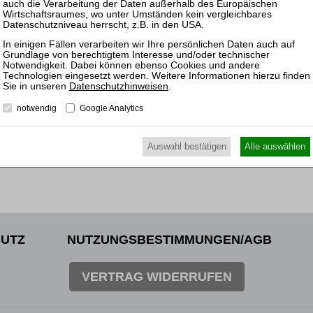
Sofort lieferbar
Bestellen
mehr
Als E-Book
Datenschutzhinweisen
.
notwendig
Google Analytics
Auswahl bestätigen
Alle auswählen
UTZ
NUTZUNGSBESTIMMUNGEN/AGB
VERTRAG WIDERRUFEN