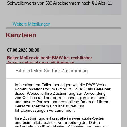
Schwellenwerts von 500 Arbeitnehmern nach § 1 Abs. 1...
Weitere Mitteilungen
Kanzleien
07.08.2026 00:00
Baker McKenzie berät BMW bei rechtlicher
Auseinandersetzung mit Aumovio
Frankfurt, 7. August 2026 – Baker McKenzie hat die
Bayerische Motoren Werke Aktiengesellschaft...
07.08.2026 00:00
Bird & Bird berät Cosmobilis beim Erwerb der
kommerziellen Rechte an der FIA-Rallye-
Weltmeisterschaft und der FIA-Rallye-
Europameisterschaft
Frankfurt, 07. August 2026 – Die internationale
Anwaltskanzlei Bird & Bird hat Cosmobilis, eine...