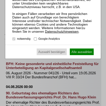
07.08.2026 00:00
Investorenlösung für DORMA-Glas GmbH
Phillip Schlossstein, Schlossstein Capital AG und James
Roberts, Roberts Land Limited übernehmen...
Datenschutzhinweisen
.
Weitere Mitteilungen
notwendig
Google Analytics
Gerichte
Auswahl bestätigen
Alle auswählen
06.08.2026 00:00
BFH: Keine gesonderte und einheitliche Feststellung für
Unterbeteiligung an Kapitalgesellschaftsanteil
06. August 2026 - Nummer 041/26 - Urteil vom 19.05.2026
VIII R 33/24 Der Bundesfinanzhof (BFH) hat...
04.08.2026 00:00
90. Geburtstag des ehemaligen Richters des
Bundesverfassungsgerichts Prof. Dr. Hans Hugo Klein
Der ehemalige Richter des Bundesverfassungsgerichts Prof.